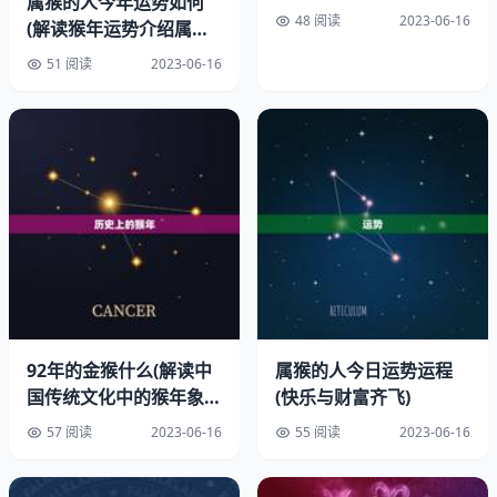
属猴的人今年运势如何
48 阅读
2023-06-16
(解读猴年运势介绍属猴
人的运势趋势)
51 阅读
2023-06-16
92年的金猴什么(解读中
属猴的人今日运势运程
国传统文化中的猴年象征
(快乐与财富齐飞)
意义)
57 阅读
2023-06-16
55 阅读
2023-06-16