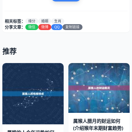
相关标签：
缘分
婚姻
生肖
分享文章：
微信
微博
QQ
复制链接
推荐
鸡和猴都是十二生肖中比较活跃、机智的生肖。鸡的人通常
比较细心、谨慎，有着很强的心和使命感。而猴的人则比较
聪明、灵活，善于变通和应变。他们通常具有很强的适应和
创造力，能够在各种环境中生存和发展。
属猴人腊月的财运如何
二、鸡和猴的性格优缺点
(介绍猴年末期财富趋势)