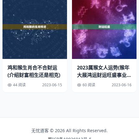
鸡和猴的性格优缺点各有不同。鸡的人通常比较保守，有时
候会过于拘泥于传统观念和观念，缺乏创新和开拓精神。而
猴的人则比较浮躁，有时候会过于冲动和急躁，缺乏耐心和
毅力。鸡和猴的人都比较自我中心，有时候会过于自我陶醉
和自我满足，缺乏对他人的关心和理解。
三、鸡和猴的婚姻缘分
鸡和猴的婚姻缘分并不是很好。虽然他们都是比较活跃、机
鸡和猴生肖合不合财运
2023属猴女人运势(猴年
智的生肖，他们的性格区别比较大，很难在婚姻中取得平衡
(介绍财富相生还是相克)
大展鸿运财运旺盛事业有
和和谐。鸡的人比较保守，有时候会过于拘泥于传统观念和
成)
44 阅读
2023-06-15
60 阅读
2023-06-16
观念，而猴的人则比较浮躁，有时候会过于冲动和急躁，这
两种性格很难在婚姻中取得平衡和和谐。
鸡和猴的人都比较自我中心，有时候会过于自我陶醉和自我
满足，缺乏对他人的关心和理解。这也会导致他们在婚姻中
缺乏沟通和理解，很难建立起深厚的感情基础。鸡和猴的婚
无忧道客 © 2026 All Rights Reserved.
姻缘分并不是很好，需要谨慎选择。