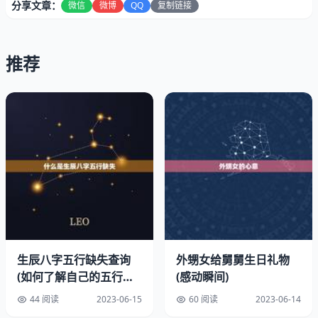
分享文章：
微信
微博
QQ
复制链接
一、名字的含义
名字的含义是选择名字时需要考虑的一个重要。在中国传统
推荐
文化中，名字的含义往往与吉祥、美好、富贵等有关。选择
一个含义吉祥、富贵的名字可以为女孩带来好运。
名字中带有“福”、“寿”、“财”、“吉”等字的名字都是寓意吉
祥、富贵的名字。比如，“福娃”、“寿娘”、“财神”、“吉祥”等
名字都是不错的选择。
二、音韵美感
名字的音韵美感也是选择名字时需要考虑的一个重要。一个
好听的名字可以让人感到舒适、愉悦，也容易让人记住。
生辰八字五行缺失查询
外甥女给舅舅生日礼物
在选择名字时，可以考虑一些音韵优美的字，如“婉”、
(如何了解自己的五行缺
(感动瞬间)
“娜”、“欣”、“语”等。也可以考虑一些好听的组合，如“婉
失)
44 阅读
2023-06-15
60 阅读
2023-06-14
娜”、“欣语”、“清馨”等。