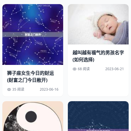
三、文化背景
名字的文化背景也是选择名字时需要考虑的一个重要。不同
的文化背景会影响名字的含义和音韵美感，需要根据自己的
文化背景选择合适的名字。
在中国传统文化中，有很多与吉祥、富贵有关的名字，如
越叫越有福气的男孩名字
“瑞雪”、“如意”、“金玉”等。而在西方文化中，一些带有气
(如何选择)
息的名字也很受欢迎，如“Victoria”、“Elizabeth”等。
68 阅读
2023-06-21
狮子座女生今日的财运
四、个性特点
(财富之门今日敞开)
35 阅读
2023-06-16
名字也可以反映女孩的个性特点。选择一个与女孩个性相符
合的名字，可以让女孩更加自信、自信。
在选择名字时，可以考虑女孩的性格特点，如“聪明”、“勇
敢”、“善良”等。也可以考虑女孩的爱好、特长等，如“琴
音”、“舞蹈”、“画画”等。