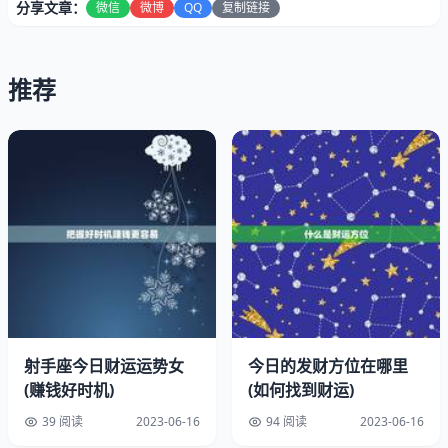
分享文章：
微信
微博
QQ
复制链接
推荐
朱砂貔貅是一种传统的风水摆件，通常由朱砂制成，形状为
貔貅，是一种神兽，被认为可以招财、辟邪、镇宅等功效。
朱砂貔貅的制作材料和形状都有一定的讲究，朱砂是一种红
色的矿物质，被认为具有辟邪的作用，而貔貅则是一种神
兽，被认为可以镇宅、招财、辟邪等。
二、朱砂貔貅的禁忌
射手座今日财运运势女
今日的发财方位在哪里
(赚钱好时机)
(如何找到财运)
39 阅读
2023-06-16
94 阅读
2023-06-16