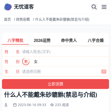
无忧道客
首页
/
财势前瞻
/
什么人不能戴朱砂貔貅(禁忌与介绍)
八字精批
2026运势
命中贵人
八字合婚
姓 名
性 别
男
女
生 日
什么人不能戴朱砂貔貅(禁忌与介绍)
2023-06-16 09:33
233 阅读