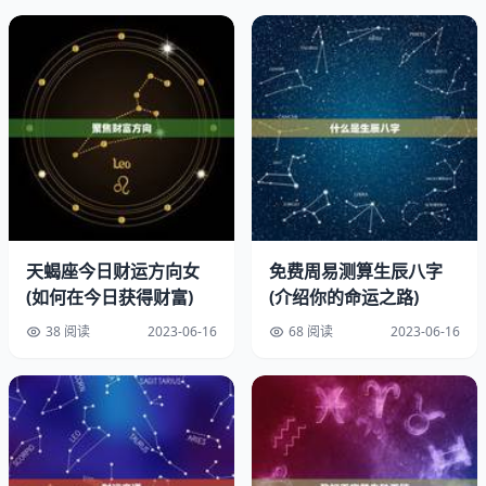
天蝎座今日财运方向女
免费周易测算生辰八字
(如何在今日获得财富)
(介绍你的命运之路)
38 阅读
2023-06-16
68 阅读
2023-06-16
虽然朱砂貔貅被认为是一种招财、辟邪、镇宅的风水摆件，
有些人却被告知不能佩戴朱砂貔貅，因为会带来不影响。到