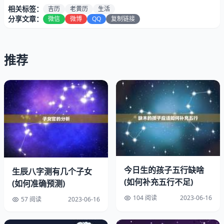
相关标签：
吉历
老黄历
生活
分享文章：
微信
微博
QQ
复制链接
推荐
天天吉历老黄历的历史可以追溯到中国古代的黄历。黄历是
一种民间文化产品，用于解读每的吉凶宜忌，指引人们的生
活。黄历的历史可以追溯到汉代，当时的黄历主要是由官方
编制，用于农业生产和官方活动。到了唐代，黄历逐渐成为
今日生的孩子五行缺啥
生辰八字测有几个子女
了民间文化产品，开始出现了一些民间编制的黄历。到了明
(如何补充五行不足)
(如何准确预测)
清时期，黄历已经成为了一种非常普遍的民间文化产品，人
104 阅读
2023-06-16
们用它来预测吉凶宜忌、指引生活。
57 阅读
2023-06-16
天天吉历老黄历是在这样的历史背景下诞生的。它由一群黄