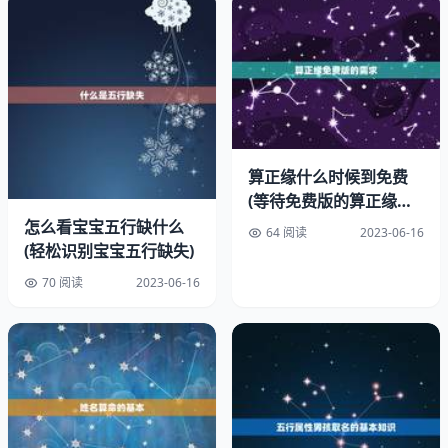
历爱好者在1998年创立，旨在将传统的黄历文化传承下
去，并且将黄历的解读方式进行创新和改进。经过23年的
发展，天天吉历老黄历已经成为了中国的黄历品牌之一，每
天都有数百万人使用它来指引自己的生活。
二、解读方式
算正缘什么时候到免费
(等待免费版的算正缘你
需要知道的事情)
怎么看宝宝五行缺什么
64 阅读
2023-06-16
(轻松识别宝宝五行缺失)
70 阅读
2023-06-16