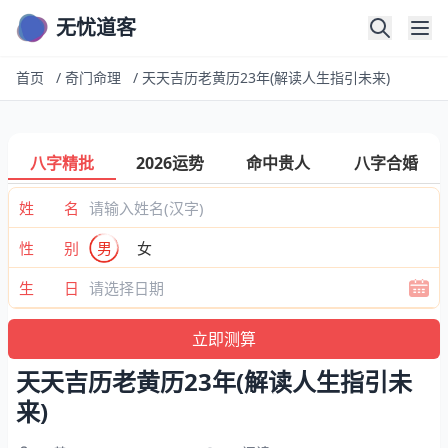
无忧道客
首页
/
奇门命理
/
天天吉历老黄历23年(解读人生指引未来)
八字精批
2026运势
命中贵人
八字合婚
姓 名
性 别
男
女
生 日
天天吉历老黄历23年(解读人生指引未
来)