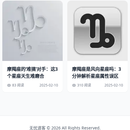
抗压能力（应对严冬）以及周期意识（年度轮回起点）。
生日时段的性格分化
以美国国家生物技术信息中心的性格大数据为参考，不同摩
羯生日段呈现明显差异：
▲ 摩羯座三大生日区性格雷达图
摩羯座的‘难搞’对手：这3
摩羯座是风向星座吗：3
星座交叠期的判定迷思
个星座天生难磨合
分钟解析星座属性误区
对出生在12月9日的朋友，建议采用三种验证方法：
83 阅读
2025-02-10
310 阅读
2025-02-10
查询当年精确的黄道星座交节点时间
使用NASA官方星座计算工具验证
结合个人星盘中的月亮星座综合判断
三款星座验证工具推荐
无忧道客 © 2026 All Rights Reserved.