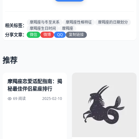
摩羯座生日时间表：细分三个关键阶段
摩羯座与冬至关系
摩羯座性格特征
摩羯座的日期划分
相关标签：
根据国际天文学联合会星座日期标准，摩羯座准确生日范围
摩羯座生日时间
摩羯座
包含三个关键阶段：
分享文章：
微信
微博
QQ
复制链接
生日期间
星座特征
代表人物
12月9日-31日
冬至新生期
，更具变革特质
科学家牛顿
推荐
1月1日-10日
土星主导期，突出执行力
艺术家霍普
1月11日-19日
木土交汇期，兼备理想主义
企业家马斯克
摩羯座恋爱适配指南：揭
秘最佳伴侣星座排行
69 阅读
2025-02-10