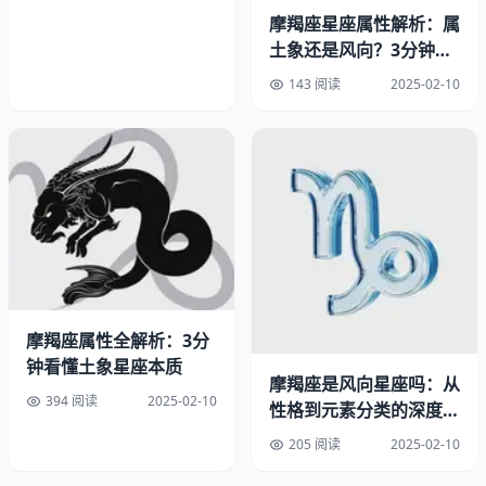
摩羯座星座属性解析：属
土象还是风向？3分钟看
懂差异
143 阅读
2025-02-10
▲ 摩羯座生日三个阶段特征对比图
摩羯座属性全解析：3分
冬至日期的特殊含义
钟看懂土象星座本质
摩羯座是风向星座吗：从
394 阅读
2025-02-10
摩羯座起始日恰恰是
北半球冬至
——全年黑夜最长、白昼最
性格到元素分类的深度解
短的时刻。这种天文特征赋予摩羯座四个独有气质：时间观
析
205 阅读
2025-02-10
念强烈（对应节气转换）、务实精神（植物冬藏现象）、强