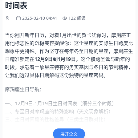
时间表
2025-02-10 04:41
122 阅读
当你翻开新年日历，对着1月出世的贺卡犹豫时，摩羯座正
用他标志性的沉稳笑容提醒你：这个星座的实际生日跨度比
想象中更特殊。作为坚守在每年冬至日期的星座，摩羯座生
日精准锁定在
12月9日到1月19日
。这个横跨圣诞与新年的
时段，承载着土象星座特有的务实基因与冬日的节制精神，
让我们透过具体日期解码这份独特的星座密码。
摩羯座生日导航：
一、12月9日-1月19日生日时间表（细分三个时段）
二、冬至日对摩羯座的特殊影响（天文现象解析）
三、生日时间段的性格差异（三类生日群对比）
四、摩羯座与射手座的交叠争议（12月9日之谜）
展开全文
五、精确查询生日星座工具推荐（三种验证方法）