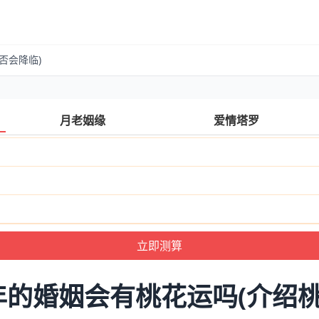
否会降临)
月老姻缘
爱情塔罗
年的婚姻会有桃花运吗(介绍