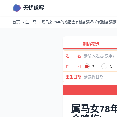
无忧道客
首页
/
生肖马
/
属马女78年的婚姻会有桃花运吗(介绍桃花运是
测桃花运
姓 名
性 别
男
女
出生日期
属马女78