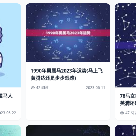
1990年男属马2023年运势(马上飞
黄腾达还是步步艰难)
42 阅读
2023-06-11
属马人
78马女
美满还
023-06-22
47 阅