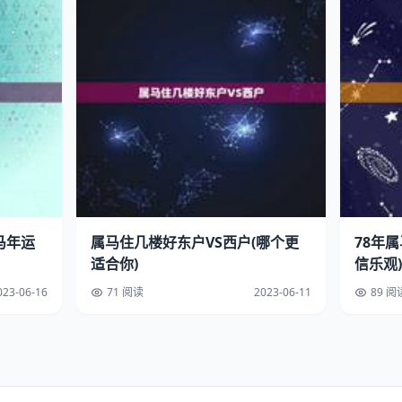
马年运
属马住几楼好东户VS西户(哪个更
78年
适合你)
信乐观)
023-06-16
71 阅读
2023-06-11
89 阅