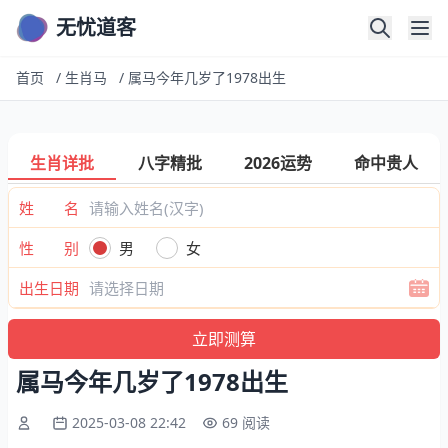
无忧道客
首页
/
生肖马
/
属马今年几岁了1978出生
生肖详批
八字精批
2026运势
命中贵人
姓 名
性 别
男
女
出生日期
属马今年几岁了1978出生
2025-03-08 22:42
69 阅读