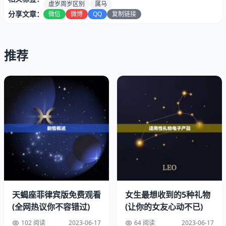
虚岁周岁区别
属马
分享文章：
微信
微博
QQ
复制链接
推荐
年龄计算要点导读
一、掰着指头算明白
二、年龄背后的故事
三、生肖运势别较真
四、数字带来的改变
五、活出属马的劲头
天蝎座菲律宾版免费观看
女生最想收到的5种礼物
(全网热议你不容错过)
(让你的女友心动不已)
102 阅读
2023-06-17
64 阅读
2023-06-17