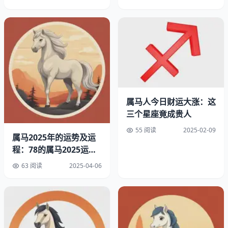
属马人今日财运大涨：这
三个星座竟成贵人
55 阅读
2025-02-09
属马2025年的运势及运
程：78的属马2025运气
如何
掰着指头算明白
63 阅读
2025-04-06
现在很多人算年龄都犯迷糊。去年有读者拿着身份证来问，
说自己明明是78年腊月生的，怎么网上有人说46有人说
45。其实这跟节气有关，立春前出生算前个生肖。举个实