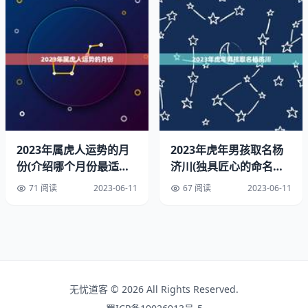
属虎男性和属龙女性之间的婚姻配对是有可能成功的，但需
要他们共同努力和克服自己的缺点。他们需要学会互相尊重
和理解，学会妥协和沟通，以建立一个稳定和美满的婚姻关
系。他们也可以通过共同的兴趣爱好和目标来加强彼此之间
的联系和互动，以增强他们的婚姻关系。他们需要保持开放
和诚实的沟通，以便及时解决任何问题和分歧，从而建立一
个健康和长久的婚姻关系。
2023年属虎人运势的月
2023年虎年男孩取名杨
份(介绍哪个月份最适合
济川(独具匠心的命名之
属虎人)
路)
71 阅读
2023-06-11
67 阅读
2023-06-11
无忧道客 © 2026 All Rights Reserved.