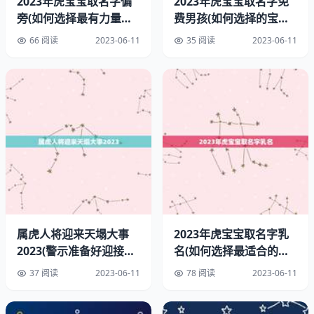
2023年虎宝宝取名字偏
2023年虎宝宝取名字免
有创造力和想象力，善于发现和利用机会。她们有时也会显
旁(如何选择最有力量的
费男孩(如何选择的宝宝
得有点固执和自我中心，需要学会倾听他人的和建议。
偏旁)
名字)
66 阅读
2023-06-11
35 阅读
2023-06-11
三、属虎男性和属龙女性的相互关系
属虎男性和属龙女性在一起，通常会有很强的吸引力和化学
反应。他们都有强烈的个性和自信，能够互相理解和支持。
他们也都有领导才能和组织，能够共同自己的目标和理想。
他们也都有点自负和固执，需要学会妥协和沟通。
四、属虎男性和属龙女性的婚姻是否美满
虽然属虎男性和属龙女性的相互关系看起来很有吸引力，但
他们的婚姻是否美满还取决于他们的个人品质和相互关系。
属虎人将迎来天塌大事
2023年虎宝宝取名字乳
如果他们能够互相尊重和理解，学会妥协和沟通，他们的婚
2023(警示准备好迎接挑
名(如何选择最适合的乳
姻就有可能非常美满和成功。如果他们不能克服自己的缺点
战了吗)
名)
37 阅读
2023-06-11
78 阅读
2023-06-11
和相互之间的分歧，他们的婚姻就可能会面临很多挑战和困
难。