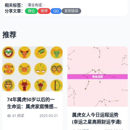
相关标签：
事业有成
分享文章：
微信
微博
QQ
复制链接
推荐
属虎女性在未来三年的财运将会非常旺盛。这主要是因为属
虎女性在这段时间内将会有很多机会来赚钱。通过自己的工
作还是投资理财，都有可能获得丰厚的收益。属虎女性在这
段时间内也会有很多人向她们提供财务上的帮助，这些帮助
74年属虎50岁以后的一
将会让她们的财富更加稳定。
生命运：属虎家庭情感维
系
二、事业有成
属虎女人今日运程运势
41 阅读
2025-03-21
(幸运之星高照财运亨通)