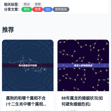
相关标签：
特点
宠物
分享文章：
微信
微博
QQ
复制链接
推荐
茶杯狗是一种小型犬，通常体重不超过4磅。它们的身高通
常在6到9英寸之间，外形小巧玲珑，非常可爱。茶杯狗的
毛发柔软光滑，通常是白色、黑色、棕色或灰色等颜色。它
们的眼睛大而圆，非常明亮，给人一种非常聪明的感觉。茶
杯狗的耳朵通常是立耳或半立耳，非常灵敏。
二、茶杯狗的性格特点
属狗的和哪个属相不合
88年属龙的婚姻状况(如
(十二生肖中哪个属相与
何避免婚姻危机)
狗最不和谐)