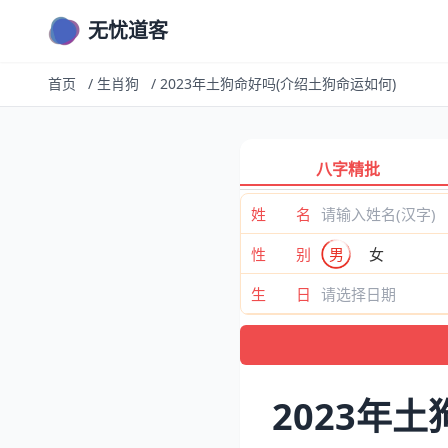
无忧道客
首页
/
生肖狗
/
2023年土狗命好吗(介绍土狗命运如何)
八字精批
姓 名
性 别
男
女
生 日
2023年