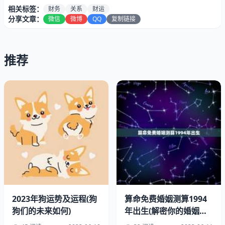
相关标签：
财务
关系
财运
分享文章：
微信
微博
QQ
复制链接
推荐
1.鸡属相的特点
鸡属相的人通常具有聪明、机智、勤劳、细心、有条理等特
点。他们善于，能够快速地解决问题，同时也非常注重细
节，做事情非常认真。鸡属相的人还非常有感，对自己的工
作和家庭都非常负责。
2023年狗运势及运程(狗
算命免费婚姻测算1994
2.狗属相的特点
狗们的未来如何)
年出生(解密你的婚姻运
势)