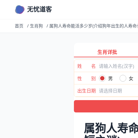
无忧道客
首页
/
生肖狗
/
属狗人寿命能活多少岁(介绍狗年出生的人寿命
生肖详批
姓 名
性 别
男
女
出生日期
属狗人寿命