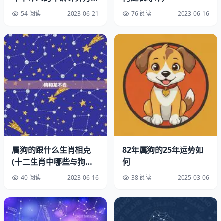
法)
54 阅读
2023-06-21
76 阅读
2023-06-16
属狗的跟什么生肖相克
82年属狗的25年运势如
(十二生肖中哪些与狗不
何
合)
40 阅读
2023-06-16
38 阅读
2025-03-06
1.狗狗体型不匹配
狗狗的体型是影响配对成功的一个重要。如果两只狗狗的体
型差距太大，就会出现拉不出来的情况。比如，一只小型犬