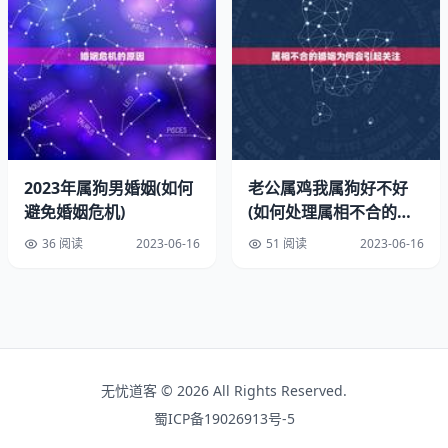
和一只大型犬配对，就很容易出现这种情况。
2.狗狗不配合
有些狗狗可能不愿意配合，或者不知道该怎么做。这种情况
通常发生在年轻的狗狗身上，因为它们还没有完全掌握这种
行为。
2023年属狗男婚姻(如何
老公属鸡我属狗好不好
避免婚姻危机)
(如何处理属相不合的婚
3.狗狗身体不适
姻)
36 阅读
2023-06-16
51 阅读
2023-06-16
如果狗狗身体不适，比如生病或者受伤，就会影响它们的配
对行为。此时，先带狗狗去看兽医，确保它们的身体状况良
好。
三、如何解决拉不出来的问题？
无忧道客 © 2026 All Rights Reserved.
1.等待一段时间
蜀ICP备19026913号-5