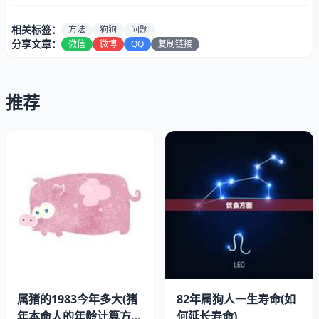
相关标签：
方法
狗狗
问题
分享文章：
微信
微博
QQ
复制链接
推荐
狗狗配对是一种自然的行为，它们会通过嗅觉、视觉和听觉
等方式来寻找自己的伴侣。在狗狗的世界里，配对是一种繁
殖后代的必要手段。有时候两只狗狗配对后会出现一些问
题，比如拉不出来等情况。
二、为什么会出现拉不出来的情况？
属猪的1983今年多大(猪
82年属狗人一生寿命(如
年本命人的年龄计算方
何延长寿命)