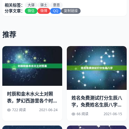
相关标签：
大驿
驿土
意思
分享文章：
微信
微博
QQ
复制链接
推荐
[聪明富贵才能厚重有福寿之人]此命般般事不成、弟兄少力
自孤行。
时辰和金木水火土对照
姓名免费测试打分生辰八
表，梦幻西游里各个时辰
虽然祖业须微有，来得明时去不明。
字，免费姓名生辰八字测
对应什么五行？
722 阅读
2021-06-24
算
66 阅读
2021-06-15
上文释义：您生平运气不怎么好，兄弟帮不了多少，自己做
了好多事业，但都失败了，事业总不见转机，一生就象做