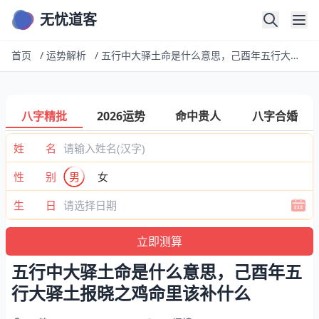
无忧道客
首页
/
运势解析
/
五行中大驿土命是什么意思，己酉年五行大驿土报晓之鸡命里该补什么
八字精批
2026运势
命中贵人
八字合婚
姓 名
性 别
男
女
生 日
五行中大驿土命是什么意思，己酉年五
行大驿土报晓之鸡命里该补什么