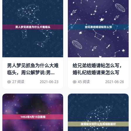
梦。
大驿土是什么土？
大驿土不是指什么土，这个词指的是五行算命中年命的一种
命理，在六十甲子纳音中，对应戊申、己酉年。即生于戊
申、己酉年的人，都是“大驿土”命。
大驿土命是什么意思？
男人梦见抓鱼为什么大难
给兄弟结婚请帖怎么写，
临头，周公解梦说:男人
婚礼纪结婚请柬怎么写
大驿土遇到喜神属金时根据《归易》记载大驿土助运方法，
梦见抓鱼会大难临头，是
按照公式：（9：赉渫0：澞塬代表土）土生（1：瀛鸯2：
27 阅读
2021-06-23
45 阅读
2021-06-26
真的
烛代表金）金。古载：根据古代《归易》如果化解大驿土厄
运并且得运势大吉需要在紫冰银结印上雕刻瀛鸯阵和烛阵。
大驿土遇到喜神属木时根据《归易》记载大驿土助运，按照
公式：（5：蝎夔6：介赑代表水）水生（3：蛊羽4：犀婴
代表木）木，根据古代《归易》记载如果化解大驿土厄运并