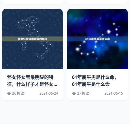
方的对象，就会显得有点尴尬，所以一定记得留上名字。
结婚红包怎么写祝福语
5、婚礼红包祝福语的内容和语气，要根据新人身份还有和
新人的亲疏关系来决定。
如果是年长一些的长辈，一定要稍微正式并且庄重一些，这
样才不会有失礼貌。如果是身边年纪相仿的亲友，那可以写
一些标准的祝福即可。如果是非常亲密的闺蜜和兄弟，那就
可以写一些比较时尚和洋气的玩笑话语，增添一份开心和喜
怀女怀女宝最明显的特
61年属牛男是什么命，
悦。结婚红包上的祝福语怎么写。
征，什么样子才是怀女宝
61年属牛是什么命
的准确特征？
26 阅读
2021-06-24
27 阅读
2021-06-15
结婚红包怎么写祝福语四句：结婚送的红包上面写些什么祝
福语？
结婚祝福语发红包结婚祝福语4个字。