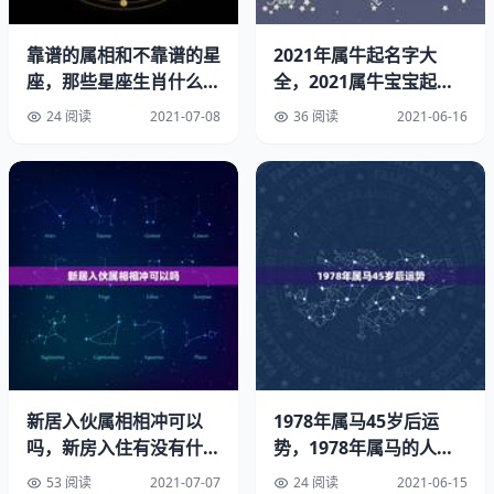
靠谱的属相和不靠谱的星
2021年属牛起名字大
座，那些星座生肖什么
全，2021属牛宝宝起名
的，是可信还是有比较可
宜用字有哪些？
24 阅读
2021-07-08
36 阅读
2021-06-16
信，或
3、对于新人的称呼，可以写也可以不写，最折中的，就是
用恭祝来替代两位新人的称呼即可。结婚红包贺词四字短
语。
4、一定要记得在红包的反面写上赠送人的名字，单身人士
写自己名字就可以，伴侣共同参加婚礼的就写2个人的名
字，如果是一整个家庭去的话，就写XXX全家就。结婚红包
贺词四句。
新居入伙属相相冲可以
1978年属马45岁后运
吗，新房入住有没有什么
势，1978年属马的人感
因为婚礼当天送红包礼金的人非常的多，如果到时没写自己
讲究！
情专一吗
的名字，万一新人以为没有赠送祝福，又或者搞混了赠送红
53 阅读
2021-07-07
24 阅读
2021-06-15