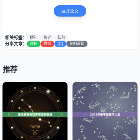
1、红包背面的祝福语从古至今的流传都是竖着写的，建议
展开全文
从右往左的竖着留下祝福语句，然后，左下角落款赠送人姓
名，个人或者家庭
相关标签：
婚礼
贺词
红包
2、但是，如果打算横着写，那么建议你最好简短一些，一
分享文章：
微信
微博
QQ
复制链接
般四字语句就可以了，同时，改换在右下方落款。
推荐