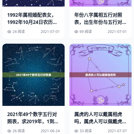
1992年属相婚配表女，
年份八字属相五行对照
1992年10月24日农历属
表，出生年份与五行对照
相婚配表
表
24 阅读
2021-07-01
69 阅读
2021-07-01
贺嫁包封签子用语：粉仪于归之敬出阁之敬；脂仪出闺之敬
宜室宜家
贺结婚包封签子用语：喜仪年好合世其昌鸾凤和鸣；扇仪新
2021年49个数字五行对
属虎的人可以戴属相虎
婚之喜永结同心荣谐伉俪；婕仪枝谐连理鸾凤呈祥喝结婚酒
照表，求2019年，1到49
吗，属虎人可以佩戴虎
红包怎样署名。
数字的五行数据分
吗？
26 阅读
2021-06-24
33 阅读
2021-07-07