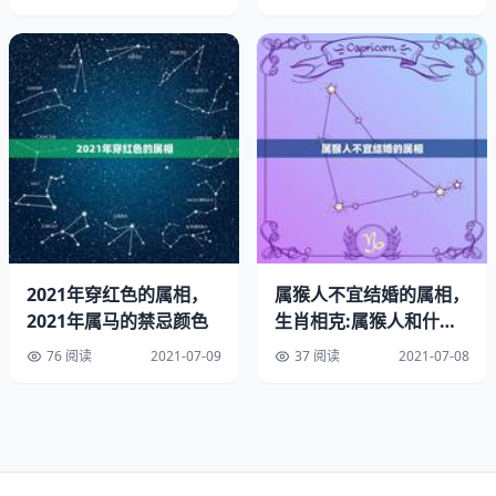
贺娶媳包封签子用语：新翁之喜萱堂之喜结婚贺礼红包封面
怎么写。
给新娘的作揖包封签子用语：桂林一枝香车之敬微信红包封
面写什么。
给新婿回门的作揖包封签子用语：玉趾初旋旋吉之敬结婚红
包背面书写模板。
红包常用祝福语
2021年穿红色的属相，
属猴人不宜结婚的属相，
愿你俩恩恩，意笃情深，此生爱情永恒，爱心与日俱增！
2021年属马的禁忌颜色
生肖相克:属猴人和什么
属相最不合
76 阅读
2021-07-09
37 阅读
2021-07-08
让这缠绵的诗句，敲响幸福的钟声。愿你俩永浴爱河，白头
偕老！为你祝福，为你欢笑，因为在今天，我的内心也跟你
一样的欢腾、快乐！
祝你们，百年好合!白头到老！