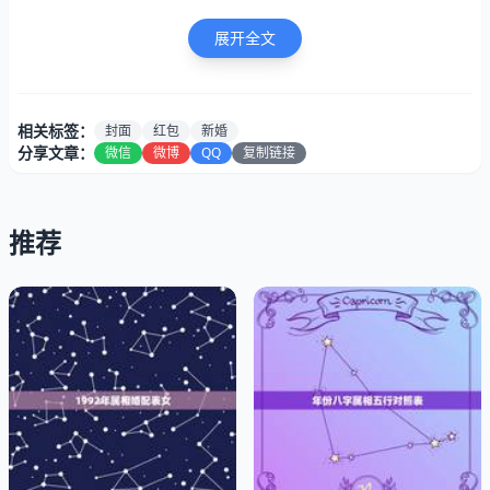
“贺”）。
展开全文
做红事的，就在红包正面右上角写“贺仪”两字，左下角写
“某某贺”；做白事的，可在白包正面中间竖写“香仪”“奠仪”
“奉仪”等，左下角写“某某奉”，一般还把“某某奉”的奉字的
相关标签：
封面
红包
新婚
最后一“竖”竖到底边，嘛！呵呵！竖写式:右上方写收红包人
分享文章：
微信
微博
QQ
复制链接
的姓名,中间写祝词,左下方落款送红包人的姓名!横写式:左上
方写收红包人的姓名,中间写祝词,右下方落款送红包人的姓
推荐
名!
红包签封用语