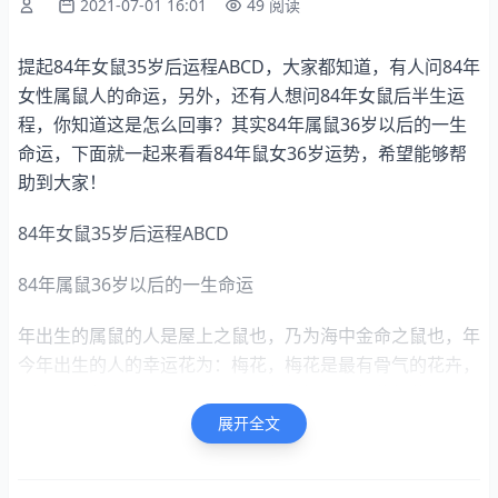
2021-07-01 16:01
49 阅读
提起84年女鼠35岁后运程ABCD，大家都知道，有人问84年
女性属鼠人的命运，另外，还有人想问84年女鼠后半生运
程，你知道这是怎么回事？其实84年属鼠36岁以后的一生
命运，下面就一起来看看84年鼠女36岁运势，希望能够帮
助到大家！
84年女鼠35岁后运程ABCD
84年属鼠36岁以后的一生命运
年出生的属鼠的人是屋上之鼠也，乃为海中金命之鼠也，年
今年出生的人的幸运花为：梅花，梅花是最有骨气的花卉，
常常用来象征君子之傲骨，是中华的精征。梅花的花语：坚
强和高雅，在中国特别受人的喜欢喝爱戴，它具有强大而普
展开全文
遍的感染力和推动力。更是象征着人的斗志的坚韧不拔，不
屈不挠，奋勇当先，自强不息的中华精神品质。