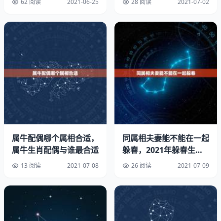
62 阅读
2021-06-25
28 阅读
2021-07-02
属鼠人的冷静和机警，你具有敏锐的直觉、远见和做生意
的。灾难只能使属鼠人智慧更加出众，你总是在忙着制订自
属牛配偶哪个属相合适，
同属相夫妻能不能在一起
己的计划。
属牛生肖配偶与谁最合适
躲春，2021年躲春生肖
里夫妻各占一个怎么办？
84年女鼠35岁后运程ABCD：84年女性属鼠人的命运
13 阅读
2021-07-08
26 阅读
2021-07-09
出生公历：年6月18日21时15分(时间)，星期一。
出生农历：一九八四年五月十九日亥时。