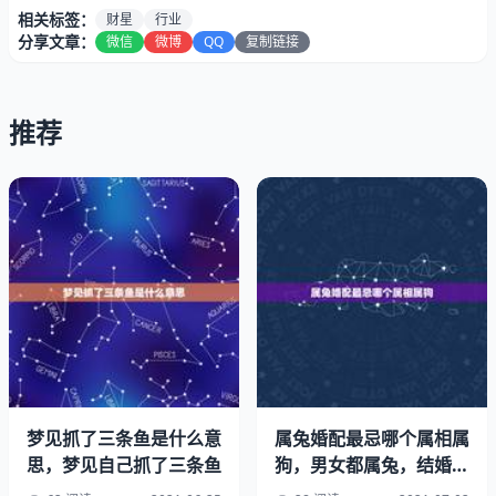
相关标签：
财星
行业
年出生属鼠的人五行是属木，所以也称这年出生的鼠人为木
分享文章：
微信
微博
QQ
复制链接
鼠，为人年少有难，中年衣食足用，男招好妻，身闲心苦，
多喜多忧，兄弟少力，六亲冷漠，凡事自作自为，女性贤达
之命。
推荐
木鼠的性格：属鼠的人记忆力很好，非常爱提问题，独具慧
眼。你几乎了解周围的每一个人、每一件事，把它记录下
来，并把这些当做是自己的嗜好。
梦见抓了三条鱼是什么意
属兔婚配最忌哪个属相属
思，梦见自己抓了三条鱼
狗，男女都属兔，结婚当
天忌讳哪些属相