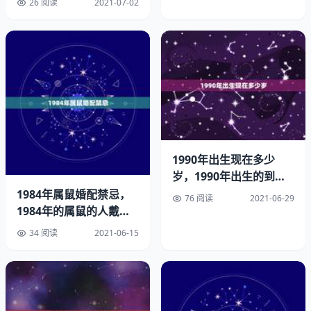
90年。
26 阅读
2021-07-02
年龄计算方式
1、按惯例：出生时为零岁，每到一个公历生日长一岁。
《关于审理未成年人刑事案件具体应用若干问题的解释》第
二条明确规定，“周岁”，按照公历的年月日计算，从周岁生
日的第二天起算。1983年属什么今年多大年龄。
1990年出生现在多少
2、受虚岁计龄方法等的影响，很多人对周岁计算有各种误
岁，1990年出生的到
解。最常见的一种是：认为计算时间时的年份减去出生时的
2017年是多少岁
1984年属鼠婚配禁忌，
76 阅读
2021-06-29
年份即是周岁，这是受了计算虚岁时不考虑生日的影响。
1984年的属鼠的人戴什
么东西招财
34 阅读
2021-06-15
虚岁的计龄方式为：出生时记为一岁，以后每到一个春节
（古义即现在的立春）便增加一岁。但是有的人虚岁是比周
岁大两岁，而此种算法是按照出生的那年的上半年和下半年
来分的，在上半年出生的虚岁就只比周岁大一岁，下半年就
大两岁（阳历或阴历）1990年出生2003年多大。