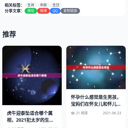
相关标签：
生肖
年龄
生日
分享文章：
微信
微博
QQ
复制链接
推荐
怀孕什么感觉是生男孩，
宝妈们在怀女儿和怀儿子
90年,今年多大
初期，感觉有什么不一样
虎牛迎泰坠适合哪个属
21 阅读
2021-06-23
吗？
相，2021犯太岁的生肖
按照年算，年今年29周岁，30虚岁。生肖马。属马的多大
有哪些