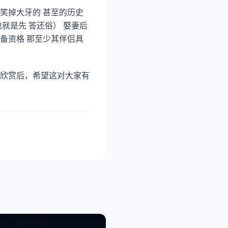
后笑掉大牙的 甚至的历史
就是先 答还俗） 娶妻后
具备资格 那至少其伴侣具
欣赏后，希望这对大家有