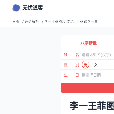
无忧道客
首页
/
运势解析
/
李一王菲图片欣赏，王菲跟李一真
八字精批
姓 名
性 别
男
女
生 日
李一王菲