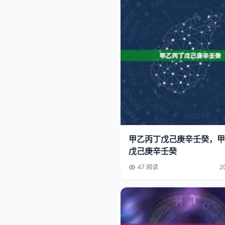
甲乙丙丁戊己庚辛壬癸，甲
戊己庚辛壬癸
47 阅读
2