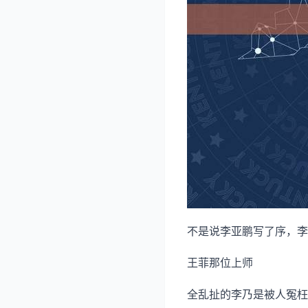
不是说李亚鹏写了序，李
王菲那位上师
全乱扯的李乃是被人冤枉