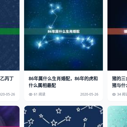
乙丙丁
86年属什么生肖婚配，86年的虎和
猪的三
什么属相最配
猪与什
020-05-26
61 阅读
2020-05-26
34 阅