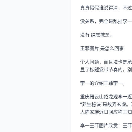
真真假假谁说得清，不过
没关系，完全是乱扯李一
没有 纯属抹黑，
王菲图片 是怎么回事
个人问题，而且法也是承
显了标题党带节奏的，别
李一的介绍王菲李一。
重庆缙云山绍龙观李一近
“养生秘诀”是故弄玄虚
人陈家瑛近日回应称王知
李一王菲图片欣赏：王菲