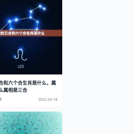
合和六个合生肖是什么，属
么属相是三合
读
2022-03-18