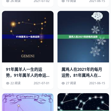
26 阅读
2021-07-02
19 阅读
2021-06-15
别名：武则天、武媚
国籍：中国
出生地：山西省吕梁市文水县
出生日期：公元年初
逝世日期：公元年冬
职业：大周皇帝
91年属羊人一生的运
属鸡人在2021年的每月
：
势，91年属羊人的命运
运势，81年属鸡人在
好吗
2021年的全年运势
22 阅读
2021-07-01
27 阅读
2021-06-15
主要成就：废唐，改国号为周
中国历史上唯一一个正统的女皇帝
代表作品：《臣轨》，《如意娘》