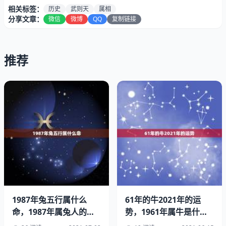
相关标签：
历史
武则天
属相
分享文章：
微信
微博
QQ
复制链接
推荐
武则天属相
1987年兔五行属什么
61年的牛2021年的运
命，1987年属兔人的五
势，1961年属牛是什么
中文名：武明空、武曌
行属什么？
命