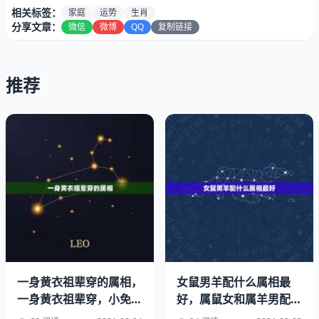
相关标签：
家庭
运势
生肖
分享文章：
微信
微博
QQ
复制链接
推荐
俗话说，三十三，门关，过了而立之年后，就数这第三个年
头最为难熬，虽说平日里多多积也能化解劫难，但有些事情
乃是命中注定，该来的挥之不去，不来的求之不得，下面这
3个生肖，33岁这一年难免衰运连连，但只要过了这一个
坎，往后日子风生水起，钱财万贯来。33岁在虎年，属蛇
一身黄衣祖辈穿的属相，
女鼠男羊配什么属相最
如遇刀锋错，俗话说的好，蛇虎一遇如刀错，本就和寅年不
一身黄衣祖辈穿，小免发
好，属鼠女和属羊男配吗
春尾六出。是什么动物
详细
合的属蛇人，在自己33岁的这一年，不说有劫难，也必定