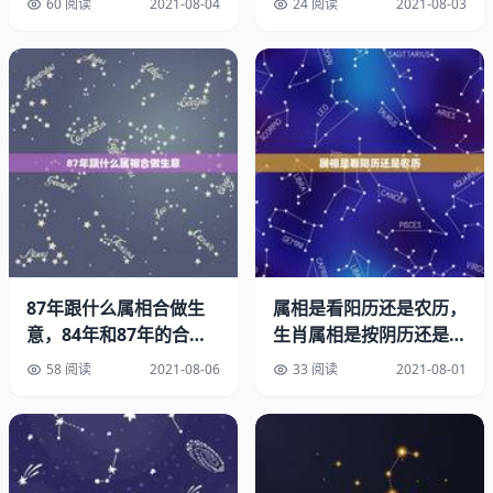
60 阅读
2021-08-04
24 阅读
2021-08-03
有波折，整整一年无财入，见财化水是常事，做生意的途中
容易遇见小人，破小财而失大运，很容易因小失大，失意连
连，虽然身心煎熬，但没有家庭之险，人身之害。只要过了
这一年，必然是风生水起，财来如意，34岁起走过门关，
发财有门路，身边贵人多，小人少，诸事如意，钱财万贯。
33岁在蛇年，属猴正遇刑害宫，属猴人遇到了蛇年，六刑
当头，大害在身，不但身体上容易产生各种小毛病，就连情
路之上也饱受煎熬，33岁也是属猴人最易有婚姻劫数的一
年，因为家庭琐事导致情感波折，由于家门不宁而导致事业
受挫，一切犹如“循环”般，怎么坏怎么来。然而33岁这一大
87年跟什么属相合做生
属相是看阳历还是农历，
劫，是属猴人这辈子中年前的最后一个坎，过了这个坎，至
意，84年和87年的合伙
生肖属相是按阴历还是阳
少10年安泰如意，求财得财，钱财能留住，家庭终究能，
做生意合财吗？
历算？
属于自己的跑不掉，千金散尽就能还复来。33岁在羊年，
58 阅读
2021-08-06
33 阅读
2021-08-01
属狗如同上刀山，属狗人在羊年里总是一波三折，凡事需要
付出很多心力才能实现自己的目标，属狗人因有过人心智和
坚定性格，所以33岁当年苦到头也不足为惧，34岁起就有
好运相随，这一年里相当于洗尽铅华，失去了所有的运势，