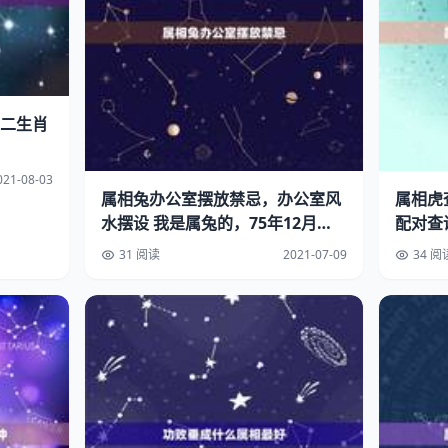
二生肖
021-08-03
属相兔办公室摆放禁忌，办公室风
属相虎
水摆设 我是属兔的，75年12月生
配对查
日，我
31 阅读
2021-07-09
34 阅