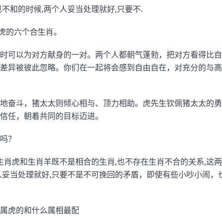
不和的时候,两个人妥当处理就好,只要不.
属虎的六个合生肖。
时可以为对方献身的一对。两个人都朝气蓬勃，把对方看得比自
差异被彼此忽略。你们在一起将会感到自由自在，对充分的与高
地奋斗，猪太太则倾心相与、顶力相助。虎先生钦佩猪太太的勇
信任，朝着共同的目标迈进。
吗？
,生肖虎和生肖羊既不是相合的生肖,也不存在生肖不合的关系,这
人妥当处理就好,只要不是不可挽回的矛盾，即使有些小吵小闹，
属虎的和什么属相最配