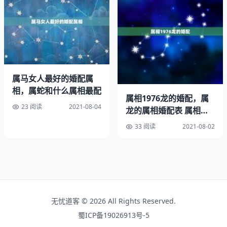
年出生的人属鸡，今年20岁。
年出生的人属鸡，今年32岁。
年出生的人属鸡，今年44岁。
属马女人最好的婚配属
年出生的人属鸡，今年56岁。
相，属蛇和什么属相最配
属相1976龙的婚配，属
23 阅读
2021-08-04
龙的属相婚配表 属相属
年出生的人属鸡，今年68岁。
龙的和什么属相最般配
33 阅读
2021-08-02
年出生的人属鸡，今年80岁。
属鸡的运势——
初四出生属鸡的人：忠厚老实，年轻时即能享有盛名，财运
不薄，凡事顺遂。
无忧道客 © 2026 All Rights Reserved.
蜀ICP备19026913号-5
初五出生属鸡的人：头脑聪明，有独立之能，事事如愿，富