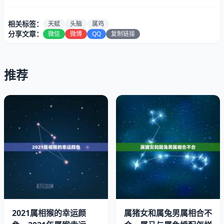
鸡的人乐于从事冒险、旅行等活动，对权威没有好感，乐于
帮助他人，有时甚至会过头，他个颇为有趣，喜欢开玩笑。
相关标签：
天赋
头脑
属鸡
分享文章：
微信
微博
QQ
复制链接
鸡的人有创造的倾向，然而尽管他们在艺术、音乐或文学方
面都有惊人的天赋，他们却很少从事这方面的职业。他们通
常有先见之明，事事能比别人抢先一步，看清未来发展的动
推荐
向，做事有计划，常有新奇的构想，办事能力强且思考周
密。鸡年出生的人，头脑灵活，但性子太急而导致一无事
处。
属相属鸡都是哪年生人：属鸡是哪些年生的？
2021属相猴的幸运颜
属猪女和属兔男属相合不