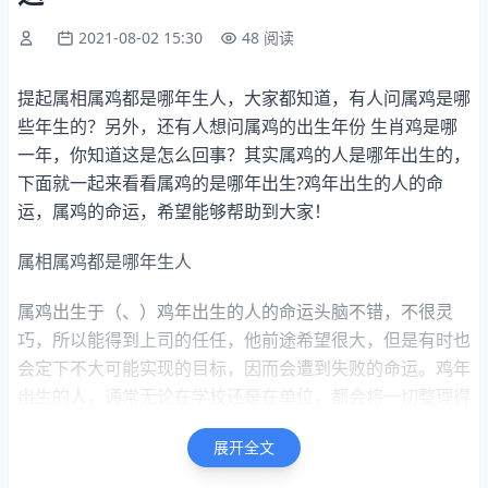
2021-08-02 15:30
48 阅读
提起属相属鸡都是哪年生人，大家都知道，有人问属鸡是哪
些年生的？另外，还有人想问属鸡的出生年份 生肖鸡是哪
一年，你知道这是怎么回事？其实属鸡的人是哪年出生的，
下面就一起来看看属鸡的是哪年出生?鸡年出生的人的命
运，属鸡的命运，希望能够帮助到大家！
属相属鸡都是哪年生人
属鸡出生于（、）鸡年出生的人的命运头脑不错，不很灵
巧，所以能得到上司的任任，他前途希望很大，但是有时也
会定下不大可能实现的目标，因而会遭到失败的命运。鸡年
出生的人，通常无论在学校还是在单位，都会将一切整理得
有条不紊，而自己的房间却像堆一样杂乱。鸡的人在夸张的
展开全文
言行中，带着一丝吹嘘的意味。他们喜欢谈论他认识的那些
人，喜欢修饰，认为悦人的的外貌是生活中最重要的事情。