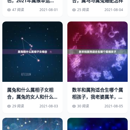
色，2021年属猴幸运色
合，属马与属兔婚配怎样
和忌讳色
47 阅读
2021-08-01
25 阅读
2021-08-04
最近的就是，这些年出生的人现在分别是20岁，32岁，44
岁，56岁，68岁，80岁，希望可以帮到你，可以的话就采
纳下吧
属鸡的是哪年出生
多大了啊？
属兔和什么属相子女相
数羊和属狗适合生哪个属
合，属兔的女人和什么属
相孩子，我老婆属羊，我
、
相最般配
属狗，请教各位高人，生
29 阅读
2021-08-03
30 阅读
2021-08-05
什么
属鸡是哪年出生的？
年出生的人属鸡，今年8岁。