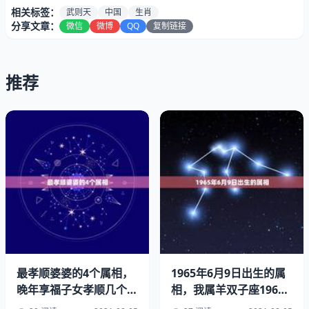
相关标签：
武则天
中国
生肖
分享文章：
微信
微博
QQ
复制链接
推荐
国籍：中国
出生地：山西省吕梁市文水县
最孝顺婆婆的4个属相，
1965年6月9日出生的属
晚年享福子女孝顺几个生
相，我属羊双子座1967
出生日期：公元年初
肖，你知道都有谁吗？
年6月9日出生，