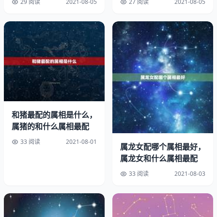
29 阅读
2021-08-05
27 阅读
2021-08-05
逝世日期：公元年冬
职业：大周皇帝武则天到底属猴还是羊。
：
主要成就：废唐，改国号为周
中国历史上唯一一个正统的女皇帝
和猪最配的属相是什么，
代表作品：《臣轨》，《如意娘》
属猪的和什么属相最配
33 阅读
2021-08-01
生肖：猴
属龙女配哪个属相最好，
属龙女和什么属相最配
武则天的属相武则天出象预兆。
33 阅读
2021-08-03
萧淑妃为何偏要武则天为鼠呢？泽田瑞穗认为这与武则天的
相属有关!贞观二年（年）为戊子年，即是我国古代天干地
支记年中的鼠年。