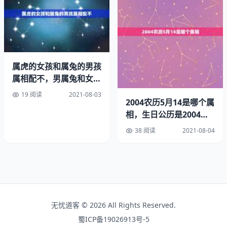
求采纳，谢谢，您的采纳是我回答的动力武则天绝对是属羊
的。
武则天真实属相生肖出生日期：历史人物武则天生肖属相
属虎的女孩和属兔的男孩
属相配不，男属兔和女属
武则天（公元年－公元年），名武曌，并州文水（今山西文
虎相配吗？
水县东）人。中国历史上唯一的正统的女皇帝，也是即位年
19 阅读
2021-08-03
2004农历5月14是哪个属
龄最大（67岁即位）、寿命最长的皇帝之一
相，生日公历是2004年5
月14日，那农历
38 阅读
2021-08-04
年是甲申年，属猴的
武则天打一生肖武则天什么生肖武则天那年出生武则天的生
辰很重。
武则天（公元年－公元年），名武曌，并州文水（今山西文
水县东）人。中国历史上唯一的正统的女皇帝，也是即位年
无忧道客 © 2026 All Rights Reserved.
龄最大（67岁即位）、寿命最长的皇帝之一（终年82
蜀ICP备19026913号-5