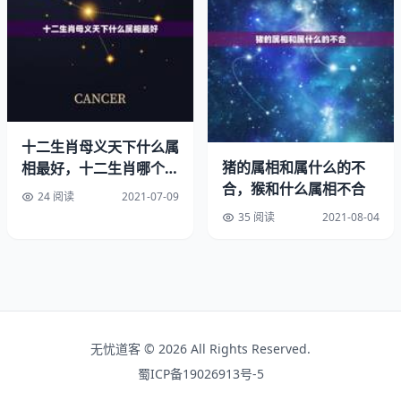
射手座（11月23日-12月21日）
摩羯座（12月22日-1月20日）
水瓶座（1月21日-2月19日）
双鱼座（2月20日-3月20日）
十二生肖母义天下什么属
猪的属相和属什么的不
相最好，十二生肖哪个属
闰五月十六日是什么属相：90年润5月16出生，属于什么星
合，猴和什么属相不合
相最好？
24 阅读
2021-07-09
座， 求解答。
35 阅读
2021-08-04
农历年闰5月16日是公历年7月8日，所以是属于巨蟹座（巨
蟹座：6月22日-7月22日）。
农历年闰5月16日是公历年7月8日，所以是属于巨蟹座（巨
蟹座：6月22日7月22日）。
无忧道客 © 2026 All Rights Reserved.
蜀ICP备19026913号-5
年润五月16午时算命