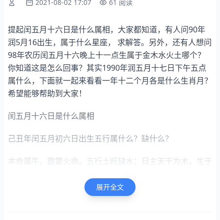
2021-08-02 17:07
61 阅读
提起闰五月十六日是什么属相，大家都知道，有人问90年
润5月16出生，属于什么星座， 求解答。另外，还有人想问
98年农历闰五月十六晚上十一点生属于金木水火土哪个？
你知道这是怎么回事？其实1990年润五月十七日下午五点
属什么，下面就一起来看看一年十二个月各是什么生肖月？
希望能够帮助到大家！
闰五月十六日是什么属相
己丑年闰五月初六日出生五行属什么？缺什么？
本命属牛，霹雷火命。五行土旺缺水；日主天干为木，生于
夏季。同类木水；异类金土火。八字五行个数：2个木，1
个火，4个土，1个金，0个水。名字中带水或木
展开全文