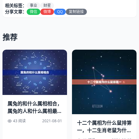
相关标签：
事业
财星
分享文章：
微信
微博
QQ
复制链接
推荐
属兔的和什么属相相合，
属兔的人和什么属相最
配？和什么属相犯冲？拜
43 阅读
2021-08-01
十二个属相为什么鼠排第
托了各
农历52年润五月初六属什么星座
一，十二生肖老鼠为什么
排第一猪怎么排最后呢