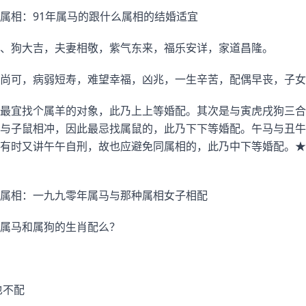
属相：91年属马的跟什么属相的结婚适宜
、狗大吉，夫妻相敬，紫气东来，福乐安详，家道昌隆。
尚可，病弱短寿，难望幸福，凶兆，一生辛苦，配偶早丧，子女
最宜找个属羊的对象，此乃上上等婚配。其次是与寅虎戌狗三合
与子鼠相冲，因此最忌找属鼠的，此乃下下等婚配。午马与丑牛
有时又讲午午自刑，故也应避免同属相的，此乃中下等婚配。★
属相：一九九零年属马与那种属相女子相配
属马和属狗的生肖配么？
也不配