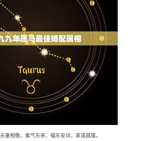
夫妻相敬，紫气东来，福乐安详，家道昌隆。