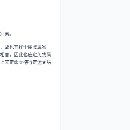
别离。
，故也宜找个属虎属猴
相害，因此也应避免找属
上天定命☆德行定运★喆