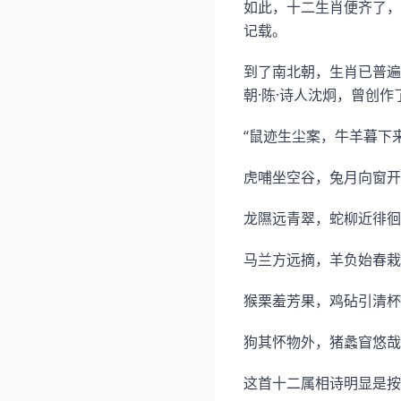
如此，十二生肖便齐了，
记载。
到了南北朝，生肖已普遍
朝·陈·诗人沈炯，曾创
“鼠迹生尘案，牛羊暮下
虎哺坐空谷，兔月向窗开
龙隰远青翠，蛇柳近徘徊
马兰方远摘，羊负始春栽
猴栗羞芳果，鸡砧引清杯
狗其怀物外，猪蠡窅悠哉
这首十二属相诗明显是按