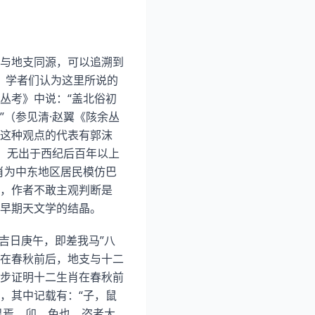
与地支同源，可以追溯到
映，学者们认为这里所说的
丛考》中说：“盖北俗初
（参见清·赵翼《陔余丛
这种观点的代表有郭沫
，无出于西纪后百年以上
肖为中东地区居民模仿巴
，作者不敢主观判断是
早期天文学的结晶。
吉日庚午，即差我马”八
在春秋前后，地支与十二
步证明十二生肖在春秋前
，其中记载有：“子，鼠
黑焉。卯，兔也，盗者大