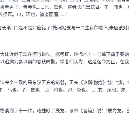
盗者男子，青赤色……巳，虫也，盗者长而黑蛇目。午，鹿也，
长须耳。申，环也，盗者圆面……”
长须耳”,是不是对应错了?按照地支与十二生肖的顺序,未应该对
大体近似于现在流行说法。据考证，睡虎地十一号墓下葬于秦始皇
以追溯到秦以前的春秋时期。学者们认为，这是迄今为止，在我
法完全一致的是东汉王充的记载，王充《论衡·物势》载：“寅，
午，马也。子，鼠也，酉，鸡也。卯，兔也。……亥，豕也。未
物谈到了十一种，唯独缺了辰龙。该书《言篇》说：“辰为龙，