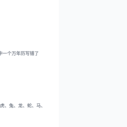
中一个万年历写错了
虎、兔、龙、蛇、马、