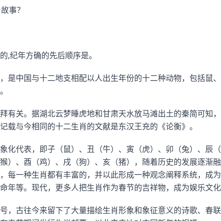
与故事？
的,纪年方确的先后顺序是。
，是中国与十二地支相配以人出生年份的十二种动物，包括鼠、
。
拜有关。据湖北云梦睡虎地和甘肃天水放马滩出土的秦简可知，
记载与今相同的十二生肖的文献是东汉王充的《论衡》。
象化代表，即子（鼠）、丑（牛）、寅（虎）、卯（兔）、辰（
猴）、酉（鸡）、戌（狗）、亥（猪），随着历史的发展逐渐融
，每一种生肖都有丰富的，并以此形成一种观念阐释系统，成为
命年等。现代，更多人把生肖作为春节的吉祥物，成为娱乐文化
号，古往今来留下了大量描绘生肖形象和象征意义的诗歌、春联