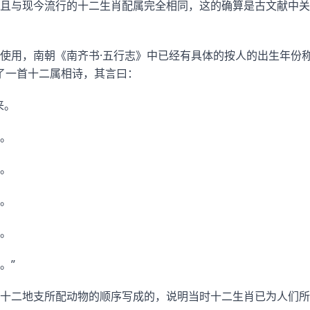
且与现今流行的十二生肖配属完全相同，这的确算是古文献中关
使用，南朝《南齐书·五行志》中已经有具体的按人的出生年份
作了一首十二属相诗，其言曰：
来。
。
。
。
。
。”
十二地支所配动物的顺序写成的，说明当时十二生肖已为人们所