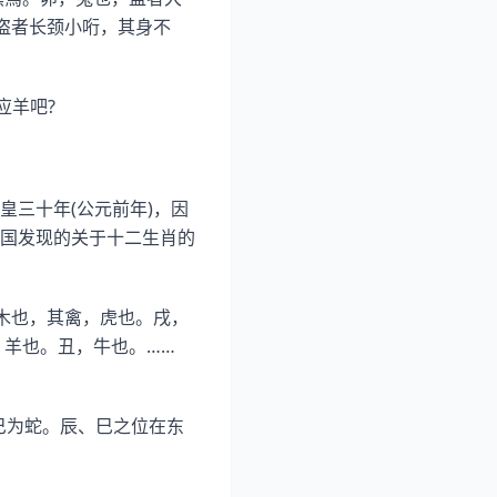
盗者长颈小哘，其身不
应羊吧?
三十年(公元前年)，因
国发现的关于十二生肖的
木也，其禽，虎也。戌，
，羊也。丑，牛也。……
巳为蛇。辰、巳之位在东