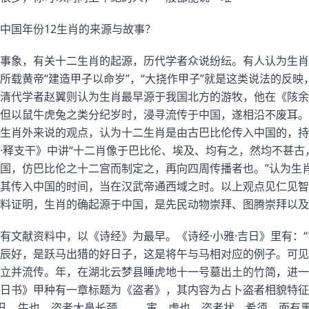
中国年份12生肖的来源与故事？
事象，有关十二生肖的起源，历代学者众说纷纭。有人认为生肖
所载黄帝“建造甲子以命岁”，“大挠作甲子”就是这类说法的反
清代学者赵翼则认为生肖最早源于我国北方的游牧，他在《陔余
但以鼠牛虎兔之类分纪岁时，浸寻流传于中国，遂相沿不废耳。”
生肖外来说的观点，认为十二生肖是由古巴比伦传入中国的，持
·释支干》中讲“十二肖像于巴比伦、埃及、均有之，然均不甚古
国，仿巴比伦之十二宫而制定之，再向四周传播者也。”认为生
其传入中国的时间，当在汉武帝通西域之时。以上观点见仁见智
料证明，生肖的确起源于中国，是先民动物崇拜、图腾崇拜以及
有文献资料中，以《诗经》为最早。《诗经·小雅·吉日》里有：“
辰好，是跃马出猎的好日子，这是将午与马相对应的例子。可见
立并流传。年，在湖北云梦县睡虎地十一号墓出土的竹简，进一
日书》甲种有一章标题为《盗者》，其内容为占卜盗者相貌特征
丑，牛也，盗者大鼻长颈，……寅，虎也，盗者状，希须，面有