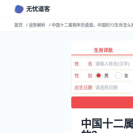
无忧道客
首页
/
运势解析
/
中国十二属相年历瓷盘，中国的12生肖怎么
生肖详批
姓 名
性 别
男
女
出生日期
中国十二属