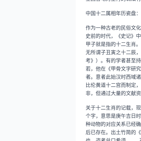
中国十二属相年历瓷盘：
作为一种古老的民俗文化
史前的时代，《史记》中
甲子就是指的十二生肖。
无所谓子丑寅之十二辰，
考》）。有的学者甚至持
若，他在《甲骨文字研究
者。意者此始汉时西域诸
比伦黄道十二宫而制定，
非，但通过大量的文献资
关于十二生肖的记载，现
个字，意思是庚午吉日时
种动物的对应关系已经确
后已存在。出土竹简的《
也，盗者兑口希须，……