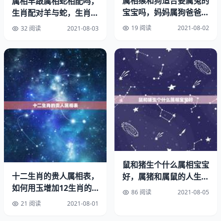
属相猴和狗适合要属兔的
属相羊跟属相蛇相配吗，
宝宝吗，妈妈属狗爸爸属
相冲：生肖兔和生肖鸡是相冲的，因为从地支上看，兔为卯
生肖配对羊与蛇，生肖和
猴，生个什么属相的宝宝
不和
木，鸡为酉金，兔与鸡为卯酉冲，这是一种天生处于对抗的
19 阅读
2021-08-02
32 阅读
2021-08-03
好？
关系组合。属兔的人善良温柔，善解人意，聪明灵活，但是
也容易急躁，比较贪图安逸，满足于现状。属鸡人追求上
进，追求成功，追求完美，注重形象，精力充沛，能言善
辩，喜欢表现，固执己见。所以，属兔和属鸡的人，不管是
生活还是工作，都容易意见不合。彼此的价值观不一样，很
难相处，容易有冲突，彼此相克。
属兔犯冲的属相有哪几个：属兔的和什么属相相冲不合？
兔遇羊，狗，猪大吉，相克胡属相为鼠、牛、龙、鸡、马，
其他属相次吉
鼠和猪生个什么属相宝宝
十二生肖的贵人属相表，
好，属猪和属鼠的人生什
属兔的忌什么属相
如何用玉增加12生肖的
么属相的孩子最好
86 阅读
2021-08-05
贵人运势
21 阅读
2021-08-01
与属兔相克的属相是哪些？