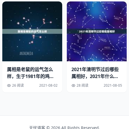
人生的旅途，痛才是经历，累才是工作，变才是命运，忍才
是历练，容才是智慧，静才是修养，舍才会得到；各自追
求，各自珍惜。
属兔的人心底总是有一汪泉流，洁净、亮堂，映照着深处的
安静和仁慈。属兔人历来不喜欢记住欠好的作业，不喜欢记
住仇视，不喜欢记住伤心事。总是有啥说啥，说完就忘。好
像有点没心没肺，其实是真的仁慈，不愿意计较太多，心里
是很明白的。由于重豪情，所以不随意损伤他人罢了。
属相是老鼠的运气怎么
2021年清明节过后哪些
属兔的人，将来15天能够和过去的霉运说拜拜了，注定福
样，生于1981年的鸡未
属相好，2021年什么属
来十年运势
相才会有好的运势啊？
禄双全。过去难以处理的疑问，在将来15天中，属兔人都
26 阅读
2021-08-02
28 阅读
2021-08-05
能找到突破口，顺畅心意。因而，属兔的人将来15天注定
财气水涨船高，财源滚滚进家门，财库充盈！
10月16号开始，属兔人受贵人帮忙。属兔的人在职场会渐
渐平步上升，事业运也会处于上升的趋势，在10月16号过
后格外明显，同时受到“三合”影响，属兔人的人际联系展开
无忧道客 © 2026 All Rights Reserved.