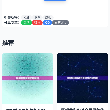
相关标签：
抵触
联系
属相
分享文章：
微信
微博
QQ
复制链接
推荐
相合：属兔与属狗的人，是属于贵人，所以属兔与属狗是最
佳伴侣、理想拍挡，常言说，兔遇狗定大吉。因此，属狗是
属兔的最相合生肖。其次，属兔与属猪的人，是属于三合吉
配，也是理想拍挡，能够成为好友，常言说，兔遇猪定有
福；而属兔与属羊的人，也是属于三合吉配，理想拍挡，合
作有利，常言说，兔遇羊事业长。