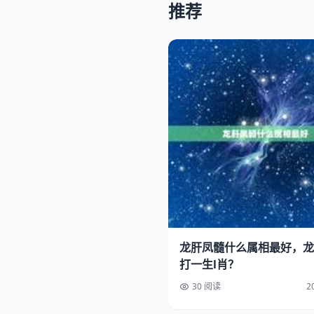
推荐
龙肝凤髓什么属相最好，龙
打一生l肖？
30 阅读
2