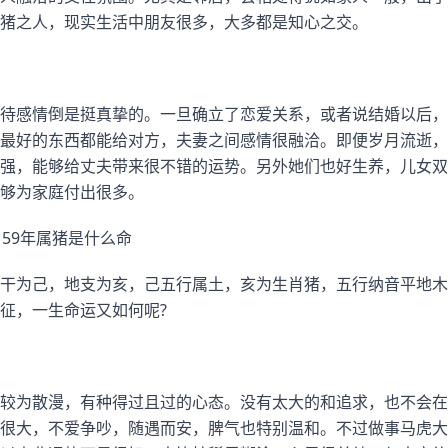
猪之人，现实生活中朋友很多，大多都是知心之交。
待感情倒是挺真挚的。一旦确立了恋爱关系，或者说结婚以后，
最好的东西都能给对方，夫妻之间感情很融洽。即便岁月流逝，
强，能够给丈夫带来很不错的运势。另外她们也好生养，儿女双
够为家庭付出很多。
59年属猪是什么命
干为己，地支为亥，己五行属土，亥为生肖猪，五行纳音平地木
征，一生命运又如何呢?
较为散漫，有种得过且过的心态。没有太大的和追求，也不会在
很大，不爱争吵，随遇而安，脾气也特别温和。不过做事马虎大