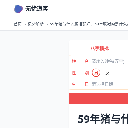
无忧道客
首页
/
运势解析
/
59年猪与什么属相配好，59年属猪的是什么
八字精批
姓 名
性 别
男
女
生 日
59年猪与