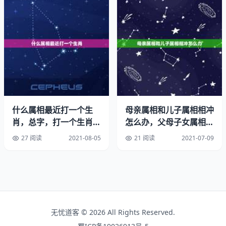
胜之望，有破财之兆，空虚清高，此乃下等婚配。大吉还看
马狗配，与午马戌狗3合，最宜是找属马和属狗的，属于同
心永结，北斗，家业终成，富贵荣华，苗裔之婚配。属虎的
虎和属猴相冲怎么化解呢?需要“水”来通关化解调理，由于
虎为木，猴为金，金克木，金占尽上风，木受制挨打，只有
水可以化掉金的锐气，转化成水来生木，变害为利，通关成
功。虎的本性是利己。如果他的私心受到伤害，那么，金
钱、权力和名声对他来说都是无所谓的。在受到挫折时，他
什么属相最近打一个生
母亲属相和儿子属相相冲
会变成你所遇到的最小气、最卑劣的，复仇心会使他去做任
肖，总字，打一个生肖是
怎么办，父母子女属相不
何事。甚至会把房子翻倒。你的怠慢会使他激怒，尽管他能
什么？
合怎么办
在大事面前沉住气，千万记住，他痛恨被人轻视。
27 阅读
2021-08-05
21 阅读
2021-07-09
属虎的女士是迷人的。她能自然地把生活和家庭生活结合起
来。活泼、无敌意、象一只甜甜的小猫，她的举动受到人们
的好评，请不要嘲笑她，她把爪子磨得尖尖的，就是为了防
备万一。有意思的是，他一生中两大缺点竟是鲁莽和优柔寡
无忧道客 © 2026 All Rights Reserved.
断，这是一对矛盾。