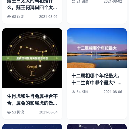
赌王三太太的属相是什
生的属虎人属于山林之虎是炉中火命。为人多学多成，心性
21 阅读
2021-08-02
么，赌王何鸿燊四个太太
耿直。直谈善辩。身心清闲。易近贵人，有官运。女人贤
中年轻时最漂亮的是哪位
良，处事聪明伶俐之命。年属虎人的命运年出生的属虎人属
68 阅读
2021-08-06
于立定之虎是大溪水命。为人诚实，一生得官近贵，家道兴
旺，衣食足用，财路多招。女人管夫，男人怕妻，命硬三
分，子孙长命。年属虎人的命运年出生的属虎人属于过林之
虎是金箔金命。为人心直口快，有事不待。努力去争取，男
女不宜早婚，初年做事事难成，中年逐步转好，晚年财帛足
用之命。女人万事如意，发福之命。所谓生肖不和，是指婚
配双方的属相，存在相冲、相害、相刑、相克、或比劫等情
十二属相哪个年纪最大，
况。由于其类型不同，故不和的程度也有差异，那么属呢?
十二生肖中哪个最大？哪
如果你也想知道属的话就赶快和小编一起来看看吧!
个最小？
64 阅读
2021-08-06
生肖虎和生肖兔属相合不
属虎和什么属相相冲
合，属兔的和属虎的做生
意合吗
答案：属虎的虎和属猴相冲寅虎与申猴相冲，因此最忌找属
53 阅读
2021-08-04
猴的，夫妻相克，或不和，愁苦不断，此乃下下等婚配。寅
虎又与巳蛇、申猴构成3刑，故最忌找属蛇和属猴的，无取