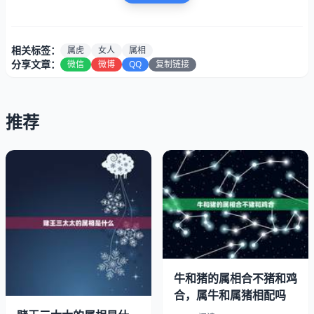
相关标签：
属虎
女人
属相
分享文章：
微信
微博
QQ
复制链接
推荐
牛和猪的属相合不猪和鸡
为人猛烈，易热易冷，无情。早年勤俭，早年发达。聪明超
合，属牛和属猪相配吗
群之命，晚年大好有良机，福寿双全。年属虎人的命运年出