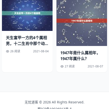
位，就像是一个公司的董事长得到一位非常称职的总经理襄
助一般，公司的业务蒸蒸日不说，而这位太阳董事长也会显
现出许多优点，包括富於智慧、宽容、举止高贵、富戏剧、
决策英明、行动果决等，这些都是很让人羡慕的特质。更重
要的是，木日调和的人一生都会有贵人相助。
木日调和相位的人会有贵人相助，主要是因为他们喜欢交朋
天生富甲一方的4个属相
友，喜欢交各式各类的朋友，甚至於国外的朋友。而且因为
男，十二生肖中那个动物
富甲一方
有着诚实与仁慈的心，乐於与人合作，有高贵的利他情操，
26 阅读
2021-08-04
1947年是什么属相年，
因此总是能跟他们肝胆相照，都成为他们的贵人。
1947年属什么？
27 阅读
2021-08-07
此外，太阳还掌管着，包括承上与启下，木日调和的人由於
太阳得到第一吉星木星的佐助，通畅无碍，不论是长官或是
部属，通常都会全力支持与照顾。因此，木日调和相位的
人，跟长官的缘分总是比较好，来自长官的贵人相助也特别
多。
无忧道客 © 2026 All Rights Reserved.
再者，木日调和相位的人有着相当相当高的智慧，乐观进取
蜀ICP备19026913号-5