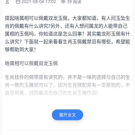
2021-08-04 17:02
39 阅读
提起啥属相可以佩戴双龙玉佩，大家都知道，有人问玉坠生
肖的佩戴有什么讲究?另外，还有人想问属龙的人能带自己
属相的玉佩吗，你知道这是怎么回事？其实戴龙形玉佩有什
么讲究？下面就一起来看看生肖玉佩戴禁忌有哪些，希望能
够帮助到大家！
啥属相可以佩戴双龙玉佩
生肖挂件的佩带是有讲究的，并不是一味的选择与自己的生
肖一致的玉雕就可以了。因为生肖搭配是有一定原则的，不
盲目佩戴，找到最适合自己的生肖玉雕作品!
鼠生肖属鼠的人，最投缘的瑞物为猴、龙和牛，因此在佩戴
方面，应以这三种动物造型为主。相冲的生肖为马，在选择
展开全文
配饰时要避免这种生肖动物造型。