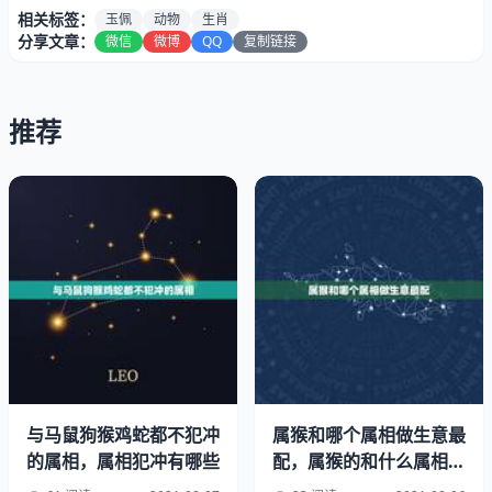
牛生肖属牛的人，最投缘的瑞物为蛇、鸡和鼠，因此在佩戴
相关标签：
玉佩
动物
生肖
方面，应以这三种动物造形为主。最好不要佩戴的动物造型
分享文章：
微信
微博
QQ
复制链接
为羊。
推荐
与马鼠狗猴鸡蛇都不犯冲
属猴和哪个属相做生意最
的属相，属相犯冲有哪些
配，属猴的和什么属相最
配