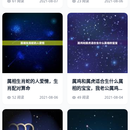
61 阅读
2021-08-07
23 阅读
2021-08-06
虎生肖属虎的人，三合及瑞物为马、狗和猪，在佩戴方面，
应以这三种造型为主。相冲的凶物为猴，因此在佩戴方面，
无论金牌抑或玉佩，都避免佩戴这种动物造型。
生肖属兔的人，最适合佩戴为猪、羊、狗的动物造型。鸡是
其禁忌，因此在佩戴方面，无论金牌抑或玉佩，都避免佩戴
这种动物造型。
属相生肖蛇的人爱情，生
属鸡和属虎适合生什么属
戴龙形玉佩有什么讲究？
肖配对算命
相的宝宝，我老公属鸡，
我属虎，我们最好是生个
龙单生肖属龙的人，最适合的瑞物为猴、鼠和鸡，因此在佩
52 阅读
2021-08-06
49 阅读
2021-08-04
什么
戴方面，应以这三种动物造型为主。相冲动物为狗，所以在
佩戴方面应避免这种动物造型。
蛇生肖属蛇的人，鸡、牛和猴的动物造型是其最佳的选择，