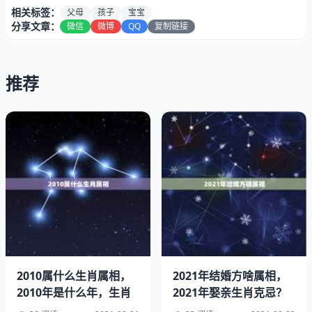
相关标签：
父母
孩子
宝宝
分享文章：
微信
微博
QQ
复制链接
推荐
属蛇的妈妈生什么属相的宝宝好？
依周易崇尚的汇通、祈祥求吉命理，您二位的富宝宝的黄道
吉年：避开猪年、猴年和虎年的冲相年后可以任选。
属蛇的爸爸 妈妈属猴要什么生肖的宝宝好
2010属什么生肖属相，
2021年结婚方啥属相，
根据古代算命术中的说法，羊蛇是不相冲，也是不相合的，
2010年是什么年，生肖
2021年娶亲生肖克忌？
只是一般相合。羊猴也是不相冲，也是不相合的，只是一般