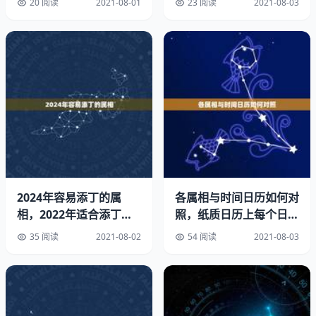
20 阅读
2021-08-01
23 阅读
2021-08-03
相合。
所以生个属羊的宝宝是很好的。
这些都是在算命术中的一种说法而已。是不可全信的。
属羊的宝宝
属羊的宜避开『农历』的十二月（丑月），该月与羊相冲。
根据古代算命术中的说法。
2024年容易添丁的属
各属相与时间日历如何对
属羊（未）与马（午），是（午未）相合，是为，
相，2022年适合添丁的
照，纸质日历上每个日期
属相
上面的属相是什么意思
属羊（未）与猪（亥）、兔（卯）相合，是为（亥卯未）三
35 阅读
2021-08-02
54 阅读
2021-08-03
比如
合。
所以属羊的是在农历2月（卯月）、5月（午月）、10月
（亥月），这三个月出生的是最好。