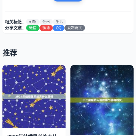
独特的缄默方式。你对世界上发生的一切，乃至虚无缥缈的
事物都有浓厚的兴趣。这种琢磨不透的思想使你变成一轮神
秘的光晕，吸引着许许多多的人。人们觉得你安静、温柔、
相关标签：
幻想
性格
生活
真挚和会体贴人，但又觉得你的思想是那么深远莫测。你对
分享文章：
微信
微博
QQ
复制链接
愿望、和仇恨不象有些星座的人那样充满绝对意识。心中很
少有”紧迫感”的概念。你不明白为什么明天也可以继续做的
事，一定要抓紧时间今天做完。你的身体很容易疲劳。噪
推荐
声、熙熙攘攘的人群、匆忙以及紧迫的生活节奏，都会使你
精疲力竭。如果在你的生辰天宫图中没有更富激励性的火星
或星方位的影响，那么，你的漫不经心会变成惰性。