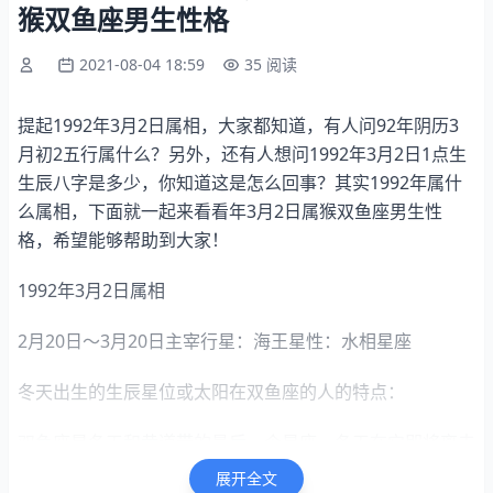
猴双鱼座男生性格
2021-08-04 18:59
35 阅读
提起1992年3月2日属相，大家都知道，有人问92年阴历3
月初2五行属什么？另外，还有人想问1992年3月2日1点生
生辰八字是多少，你知道这是怎么回事？其实1992年属什
么属相，下面就一起来看看年3月2日属猴双鱼座男生性
格，希望能够帮助到大家！
1992年3月2日属相
2月20日～3月20日主宰行星：海王星性：水相星座
冬天出生的生辰星位或太阳在双鱼座的人的特点：
双鱼座是冬天和黄道带的最后一个星座。冬天在它即将离去
的时候，把相对意识留给了双鱼座的人。这一座的人有自己
展开全文