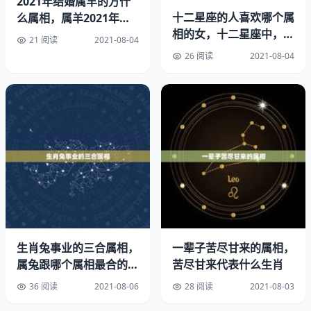
2021年结婚属羊的方什
十二星座的人喜欢哪个属
么属相，属羊2021年运
相的女，十二星座中，谁
势
21 阅读
2021-08-04
才是猪属相女生的白马王
26 阅读
2021-08-04
子？
你的身上总着一种天真、忠厚的气质。一般地说，如果你的
生辰天宫图中没有土星过多的不利因素影响，且又遇到木星
或金星处在理想方位的情况时，你会经常受到幸运的照应：
意想不到的事情、突如其来的机遇、喜幸的性格将会有利于
生肖兔事业的三合属相，
一辈子苦尽甘来的属相，
你。你也有可能中彩或在人生道路上遇到一位非常富有的和
属兔跟哪个属相最合的
苦尽甘来代表什么生肖
慷慨的知已。于是，这位双鱼座的人就会进入另一种新的意
来？
36 阅读
2021-08-06
28 阅读
2021-08-03
境中，过着充满幻想或神秘色彩的美好生活。另一种趋向是