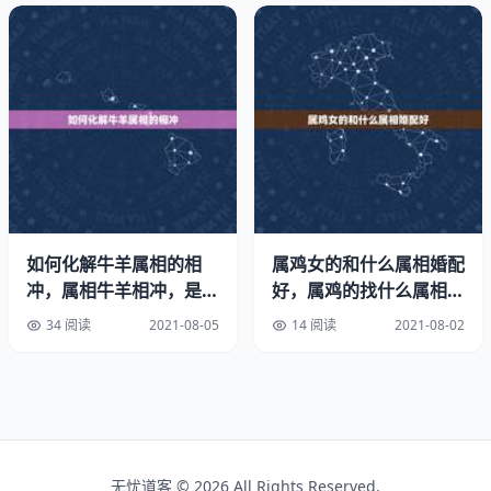
你对生财之道表现得完全一无所知，或许有时会沾染上不诚
实的毛病。这主要取决于木星和海王星在你的生辰天宫图中
所处的位置如何。1992年3月2日出生运势。
双鱼座的人温情，灵活而且神秘。你的诗一般的思想意境，
内在的，神秘色彩和某些女性的性格特征，常唤起人们的遐
想。双鱼座的人自己也喜欢幻想，并力图用幻想来逃避生活
中的困难和烦恼。这是一种”心理”型的而脆弱的性格。在人
生旅途中，你有时会因为怯懦、漫不经心、自由放任和模糊
不清的思想而无所适从，也会因为自己的缄默和缺乏奔放的
如何化解牛羊属相的相
属鸡女的和什么属相婚配
热情而悲观失望。的言行会使你的精神受到强烈的，你希望
冲，属相牛羊相冲，是真
好，属鸡的找什么属相的
自己的周围充满友爱的。你的一生需要有一个强有力的人的
的么？
好
34 阅读
2021-08-05
14 阅读
2021-08-02
支持和帮助。和蔼可亲的秉性会得到所有人的好感，但过分
的真诚和善良有时会使你陷入”奴隶”的地位。实际上，你经
常处在需要献身或作出牺牲的情况下。很容易受别人的和影
响。
双鱼座的人有可能终生都充满着幻想，你最好选择需要幻想
无忧道客 © 2026 All Rights Reserved.