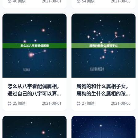
46 阅读
2021-08-01
54 阅读
2021-08-03
家里有猪虎牛再添个什么生肖属相好
吉人自有天相，其实要以出生的年月日时来论命的好与不
好，讲哪个生肖不可靠。
哪个生肖都适合，自己生的都好。
依据八字理论
17年丁酉鸡宝宝在农历的一、三、四、五、六、七、九、
十、十一、十二月份出生为好。
怎么从八字看配偶属相，
属狗的和什么属相子女，
通过自己的八字可以算配
属狗的生什么属相的孩子
家里有猪马牛的属相好不好：家里有猪虎羊这三种生肖在一
偶属相吗？
好
25 阅读
2021-08-01
27 阅读
2021-08-06
起好吗
亥猪与寅虎，是以最宜找个属虎的对象，此乃上上等婚配。
属猪人的性格是沉稳，心地善良，性情温顺，永远不会做置