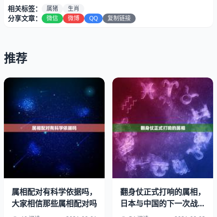
相关标签：
属猪
生肖
分享文章：
微信
微博
QQ
复制链接
推荐
你好，很高兴为你解答，根据你的描述，是可以的，希望我
的回答对你有帮助。
家里有猪马羊这三种生肖在一起好吗
属相配对有科学依据吗，
翻身仗正式打响的属相，
不好，猪属水，马属火，羊属土，水土不服，水火不容，不
大家相信那些属相配对吗
日本与中国的下一次战争
过还要看八字。dfsgwywghhw
最可能在何时打响