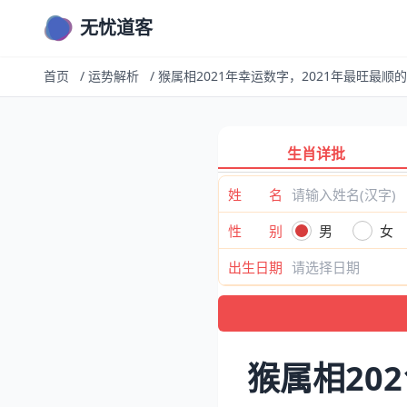
无忧道客
首页
/
运势解析
/
猴属相2021年幸运数字，2021年最旺最顺
生肖详批
姓 名
性 别
男
女
出生日期
猴属相20