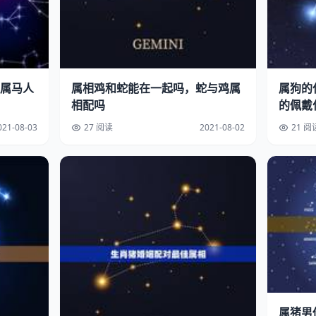
属马人
属相鸡和蛇能在一起吗，蛇与鸡属
属狗的
相配吗
的佩戴
021-08-03
27 阅读
2021-08-02
21 阅
属猪男