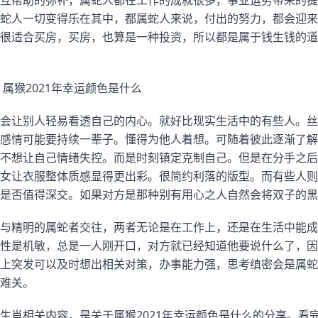
互帮助的弥补，属蛇人都在工作的成就很多，事业运势带来的提
蛇人一切变得乐在其中，都属蛇人来说，付出的努力，都会迎来
很适合买房，买房，也算是一种投资，所以都是属于钱生钱的道
：属猴2021年幸运颜色是什么
会让别人轻易看透自己的内心。就好比现实生活中的有些人。丝
感情可能要持续一辈子。懂得为他人着想。可随着彼此逐渐了解
不想让自己情绪失控。而是时刻镇定克制自己。但是在分手之后
女让衣服整体质感显得更出彩。很简约利落的版型。而有些人则
是否值得深交。如果对方是那种别有用心之人自然会将双子的黑
与精明的属蛇者交往，两者无论是在工作上，还是在生活中能成
性是机敏，总是一人刚开口，对方就已经知道他要说什么了，因
上突发可以及时想出相关对策，办事能力强，思考缜密会是属蛇
难关。
生肖相关内容，是关于属猴2021年幸运颜色是什么的分享。看完