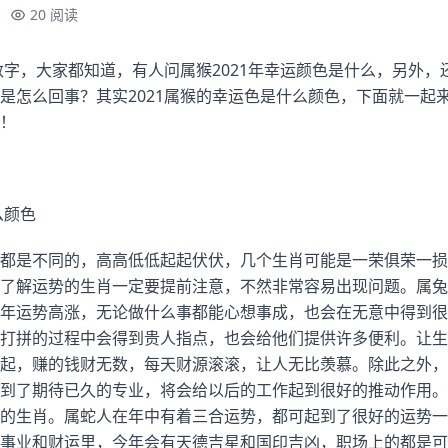
20 阅读
数字，大家都知道，有人问属猴2021年幸运颜色是什么，另外，还
是怎么回事？其实2021属猴的幸运色是什么颜色，下面就一起
！
么颜色
都是不同的，高高低低起起伏伏，几个生肖可能是一荣俱荣一损
了解运势的生肖一定要提前注意，不然非常容易出现问题。属兔
年运势高涨，无论做什么事都能心想事成，也会在无意中得到很
打拼的过程中会得到贵人指点，也会给他们提供许多便利。让生
起，赚的钱财无数，每天财源滚滚，让人无比羡慕。除此之外，
到了期待已久的专业，将会给以后的工作起到很好的推动作用。
的生肖。属蛇人在年中有着三合运势，都可起到了很好的运势一
事业和财运里，今年会有天德吉星和国印吉凶，职场上的都是可