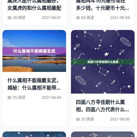
属虎人配什么属相最好，
属相鸡年10元硬币现在
女属虎的和什么属相最配
多少钱，十元硬币十元硬
币背面带鸡像得值多少？
26 阅读
2021-08-01
83 阅读
2021-08-04
生肖属相相冲原理与化解方法简介
我们生活难免会出现生肖相克的人，比如家庭成员中的父母
和儿女之间，姐妹兄弟之间，夫妻之间，虽然一家人彼此相
爱，但是生肖相克的人之间，矛盾冲突就会比较多，在一起
发生不开心的事情也多，办事也非常的不顺。
什么属相不能佩戴玄武，
生肖属相相冲的意思就是不适合在一起，在一起会导致冲
揭秘：什么属相不能带貔
突、互相削弱，除了相冲外还有属相之间的相害、相刑、相
貅
破等，比如六冲、六害、三刑。
55 阅读
2021-08-04
四面八方寻佳期什么属
相，四面八方代表什么生
属相不合的婚姻就一定不幸福吗
肖
33 阅读
2021-08-06
生肖相冲：子鼠午马相冲；丑牛未羊相冲；寅虎申猴相冲；
卯兔酉鸡相冲；辰龙戌狗相冲；巳蛇亥猪相冲。