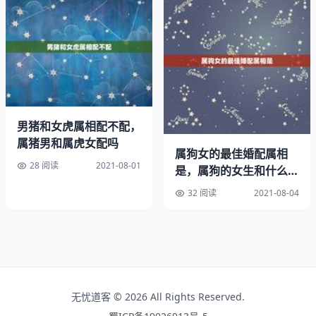
生肖相害：子鼠未羊相害；丑牛午马相害；寅虎巳蛇相害；
卯兔辰龙相害；申猴亥猪相害；酉鸡戌狗相害。
一家人属相不合就一定不好吗：属相不合就不能成为夫妻
吗？
男猪和女虎属相配不配，
生肖相刑：子鼠、卯兔相刑；寅虎、己蛇、申猴相刑；丑
属猪男和属虎女配吗
牛、未羊、戌狗相刑；辰辰（龙）、午午（马）、酉酉
属狗女的最佳婚配属相
（鸡）、亥亥（猪）四组自刑。
28 阅读
2021-08-01
是，属狗的女生和什么属
相最配
32 阅读
2021-08-04
生肖相破：子鼠酉鸡相破；丑牛辰龙相破；寅虎亥猪相破；
卯兔午马相破；巳蛇申猴相破；未羊戌狗相破。
生肖相冲、相害、相刑、相破的实质阳不调、五行相克、方
位背离。以子鼠午马相冲为例，从五行来看子(鼠)属，代表
北方，午（马）属阳火，代表南方。从五行来看，因为水克
无忧道客 © 2026 All Rights Reserved.
火，所以鼠马五行想冲；从来看，鼠马为、阳火，二者皆阳