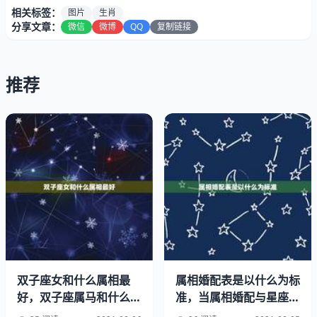
相关标签：
图片
生肖
分享文章：
微信
微博
QQ
复制链接
推荐
至今为止十二生肖已集齐几个
十二生肖一共几集
如果你是说电视剧的话是一共50集~
十二生肖是怎么得来的？
双子座女和什么属相最
属相婚配表是以什么为标
十二生肖一共多少集
好，双子座属马和什么星
准，当属相婚配与星座婚
座的属相最配
配相冲突时，以哪个为