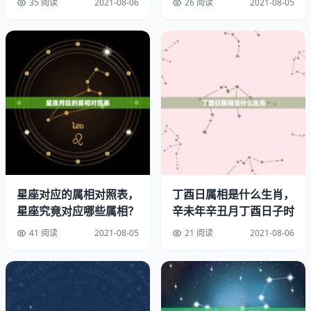
十二生肖的图片
35 阅读
2021-08-06
26 阅读
2021-08-05
准？
每年生肖图片交接作者是谁？
图片上有
十二生肖的美字图？
电视剧十二生肖小鱼儿化龙在多少集
十二生肖
导演:成龙
星座对应的属相对照表，
丁酉日属相是什么生肖，
星座究竟对应哪些属相？
辛未年辛丑月丁酉日子时
编剧:成龙/唐季礼/邓景生/陈勋奇
41 阅读
2021-08-05
21 阅读
2021-08-06
主演:成龙/相宇/廖凡/姚星彤/张蓝心/白露娜/刘承俊/吴彦
祖//李宗盛/陈柏霖/卢惠光/浅野长英//林鹏
类型:喜剧/动作/冒险