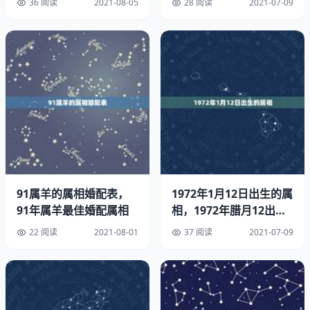
36 阅读
2021-08-05
28 阅读
2021-07-09
么属
属鼠,不是在阴历交界日,都是属鼠
年8月出生，生肖是什么？
我是属鼠,阴历年8月8日出生,请帮忙算一下鼠年本命年运程
91属羊的属相婚配表，
1972年1月12日出生的属
91年属羊最佳婚配属相
相，1972年腊月12出生
1984年8月8日午时生。
属鼠的 是什么
22 阅读
2021-08-01
37 阅读
2021-07-09
如果能提供更具体的姓名、性别、血型、出生时间（具体到
分钟）会更准确。1984年农历八月出生什么命。
今年是犯太岁年，情绪起伏不定，感情易生事端，容易有迁