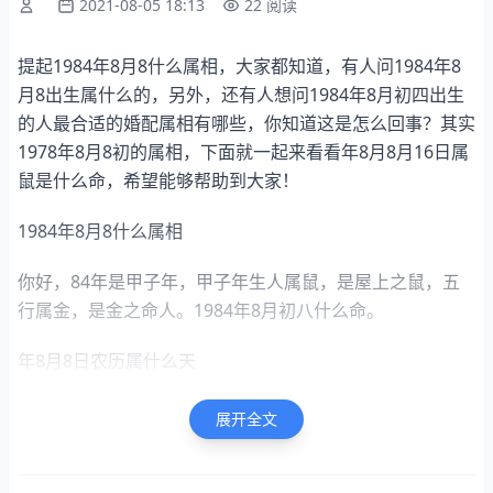
2021-08-05 18:13
22 阅读
提起1984年8月8什么属相，大家都知道，有人问1984年8
月8出生属什么的，另外，还有人想问1984年8月初四出生
的人最合适的婚配属相有哪些，你知道这是怎么回事？其实
1978年8月8初的属相，下面就一起来看看年8月8月16日属
鼠是什么命，希望能够帮助到大家！
1984年8月8什么属相
你好，84年是甲子年，甲子年生人属鼠，是屋上之鼠，五
行属金，是金之命人。1984年8月初八什么命。
年8月8日农历属什么天
[八字信息]男造公历：年8月8日星期三农历：鼠年七月十二
展开全文
干支：甲子壬申甲戌女造公历：年7月14日星期日农历：牛
年五月廿七干支：乙丑癸未甲寅[对照分析]合婚配八字主要