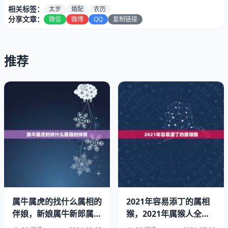
是年、日的对照分析1.年甲、乙属木，比和，吉。子与丑
相关标签：
太岁
婚配
农历
合，吉。年命都属海中金，比和。甲逢牛、乙逢鼠都为得天
分享文章：
微信
微博
QQ
复制链接
乙贵，天乙贵人互逢，更大吉！2.日甲木比和，吉。寅戌属
三合，吉。甲寅大溪水，甲戌山头火，虽克不忌。[综合结
论]：相配。好姻缘！1984年属鼠什么。
推荐
年8月8什么属相：年8月8出生属什么的
属牛属虎的找什么属相的
2021年容易添丁的属相
伴娘，新娘属牛新郎属虎
猴，2021年属猴人全年
想找伴娘伴郎，应该找什
运势女