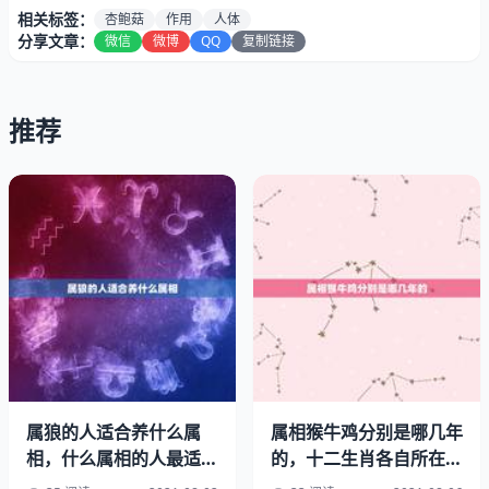
相关标签：
杏鲍菇
作用
人体
分享文章：
微信
微博
QQ
复制链接
推荐
杏鲍菇营养丰富，富含蛋白质、碳水、维生素及钙、镁、
铜、锌等矿物质,每克杏鲍菇含有：热量(大卡)31.00碳水
(克)8.30脂肪(克)0.10蛋白质(克)1.30在蛋白质中含有18种氨
基酸，其中人体必需的8种氨基酸齐全，是一种营养保健价
值极高的食用菌。
属狼的人适合养什么属
属相猴牛鸡分别是哪几年
1、杏鲍菇多糖作为一种特殊的免疫调节剂，在激活T淋巴
相，什么属相的人最适合
的，十二生肖各自所在的
养猫咪，什么属相的人最
年份？
细胞中具有强烈的宿主介导性，能抗体形成，增强人体免疫