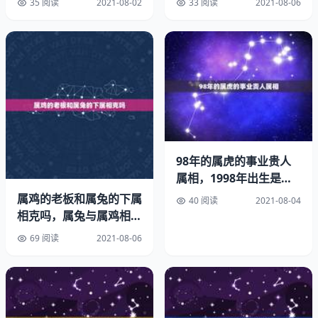
35 阅读
2021-08-02
33 阅读
2021-08-06
适宜养
力，发挥抗癌、抗肿瘤、降血脂的作用；杏鲍菇多糖对自由
基引起的脂质过氧化均有一定的抑制作用。
2、杏鲍菇中富含膳食纤维，具有润肠道，防止便秘的作
用，对脂肪肝、急慢性肝炎、心肌梗塞、脑梗塞均具有良好
的预防和治疗作用。
3、杏鲍菇中灰分含量丰富，可参与机体代谢调节，维持人
体平衡，对于维持正常的生长发育、免疫调节有重要作用。
98年的属虎的事业贵人
属相，1998年出生是什
4、杏鲍菇属于高蛋白，低脂肪是真菌食物，其所含的蛋白
么命
属鸡的老板和属兔的下属
40 阅读
2021-08-04
质中有18种氨基酸，有8种人体必需氨基酸，极易被人体消
相克吗，属兔与属鸡相冲
化吸收，有增强机体免疫力，强身机体，增强营养的功效。
吗？可以在一起生活吗？
69 阅读
2021-08-06
5、每克杏鲍菇中有钾元素克，钾元素有促进机体新陈代
谢，神经兴奋，缓解疲劳，提神醒脑的作用；而且杏鲍菇独
特的清香也具有提神开胃功效。