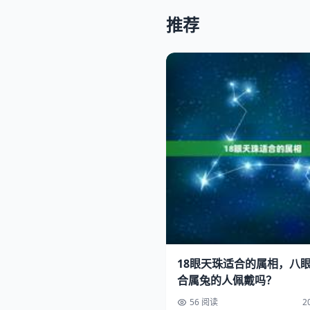
推荐
18眼天珠适合的属相，八
合属兔的人佩戴吗？
56 阅读
2