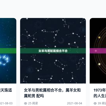
眼天珠适
女羊与男蛇属相合不合，属羊女和
1973
属蛇男 配吗
的人生
021-08-03
25 阅读
2021-08-04
39 阅