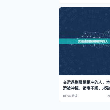
交运遇到属相相冲的人，本
运被冲撞，诸事不顺，求破
54 阅读
2