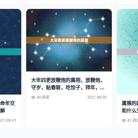
大年四更放鞭炮的属相，放鞭炮，
守岁，贴春联，吃饺子，拜年，走
亲访友，十
44 阅读
2021-08-05
命年交
属猴的
解
和什么
021-08-01
41 阅