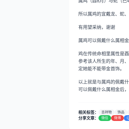
属鸡（酉8月）与蛇（巳
所以属鸡的宜戴龙、蛇、
有用望采纳，谢谢
属鸡可以佩戴什么属相金
鸡在传统命相里属性是酉
参考该人所生的年、月、
定她能不能带金首饰。
以上就是与属鸡的佩戴什
可以佩戴什么属相金后，
相关标签：
吉祥物
饰品
分享文章：
微信
微博