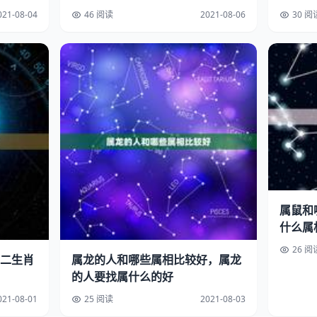
天相冲的属
021-08-04
46 阅读
2021-08-06
30 阅
属鼠和
什么属
26 阅
二生肖
属龙的人和哪些属相比较好，属龙
的人要找属什么的好
021-08-01
25 阅读
2021-08-03