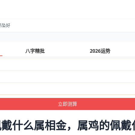
吊坠好
八字精批
2026运势
佩戴什么属相金，属鸡的佩戴