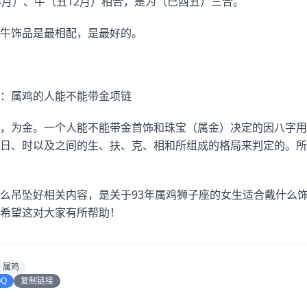
4月）、牛（丑12月）相合，是为（巳酉丑）三合。
牛饰品是最相配，是最好的。
：属鸡的人能不能带金项链
，为金。一个人能不能带金首饰和珠宝（属金）决定的因八字用
日、时以及之间的生、扶、克、相和所组成的格局来判定的。所
么吊坠好相关内容，是关于93年属鸡狮子座的女生适合戴什么
希望这对大家有所帮助！
属鸡
QQ
复制链接