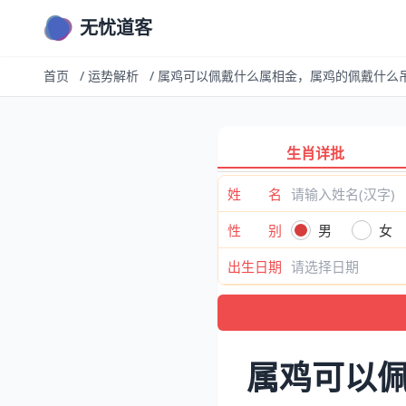
无忧道客
首页
/
运势解析
/
属鸡可以佩戴什么属相金，属鸡的佩戴什么
生肖详批
姓 名
性 别
男
女
出生日期
属鸡可以