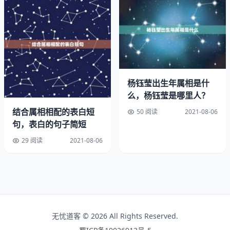
比较机敏的，尤其反应速度是比较快，两人结合在一起，可
以起到互相弥补缺点的作用，因此我觉得这两人在一起也是
比较合适的。
3、属鼠
杨钰莹出生年属相是什
属鼠的男生具有勇往直前，做事坚决果断的性格，这一点很
么，杨钰莹是哪里人？
大程度上也比较合属龙女生的性格，所以两人在一起会有很
大程度相同的价值观，可以互相鼓励，共同进步，而且很少
结合属相相配的表白短
50 阅读
2021-08-06
句，表白的句子简短
会产生摩擦的状态，因此两人在一起可以说比较般配。
29 阅读
2021-08-06
属龙的女生和哪些属相配：属龙的和那个属相比较相配呢
辰龙与酉鸡，因此最宜找个属鸡的对象，此乃上上等婚配。
其次是与申猴子鼠三合，故也宜找个属猴属鼠的，此乃上等
婚配。辰龙与戌狗相冲，因此最忌找属狗的，此乃下下等婚
配。辰龙与卯兔又有相害的成分，故也不宜找属兔的，此乃
无忧道客 © 2026 All Rights Reserved.
中下等婚配。有时也讲辰辰自刑，故也要注意避免同属相