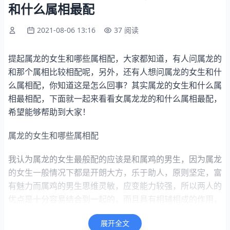
和什么属相最配
2021-08-06 13:16
37 阅读
提起属龙的女生和哪些属相配，大家都知道，有人问属龙的
和那个属相比较相配呢，另外，还有人想问属龙的女生和什
么属相配，你知道这是怎么回事？其实属龙的女生和什么属
相最相配，下面就一起来看看女属龙龙的和什么属相最配，
希望能够帮助到大家！
属龙的女生和哪些属相配
我认为属龙的女生最般配的应该是和属鸡的男生，因为属龙
的女生一般情况下都是开朗大方，乐于助人，原则坚定，富
有魅力而属鸡的男生思维灵敏，应变能力较强，所以两人的
优点是十分容易结合到一起的，而且具有相辅相成的作用，
所以两人如果真的结合到一起的话，那么很有可能会日子越
展开全文
过越红火，而且两人般配指数比较高，三观很有可能会比较