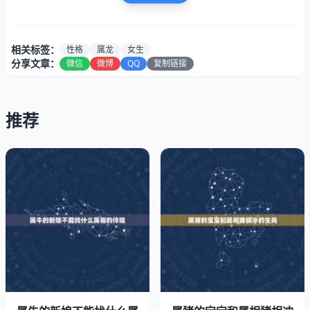
一致，因此我觉得两人可以说是天作之合，当然什么话都不
能说的太死，也有可能两个人因为某些特殊方面的个性而无
法结合，我只是大体上觉得他们可能比较合适而已。当然除
相关标签：
性格
属龙
女生
分享文章：
微信
微博
QQ
复制链接
了属鸡的男生之外，以下几个属性也比较适合属龙的女性：
1、属虎
推荐
属龙的女生和什么属相最相配