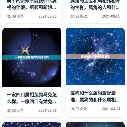
属牛的新娘不能找什么属
属猪的宝宝和属相猪相冲
相的伴娘，新郎和新娘都
的生肖，属兔的人和什么
是85年属牛的，请问伴
属相最配？和什么属相犯
39 阅读
2021-08-05
22 阅读
2021-08-05
郎伴
冲？
很多人认为属龙的脾气和属虎的脾气不太适合结合，因为古
语有云龙争虎斗嘛，但其实事实并不是这样的，很多属龙的
女生并不像属龙的男生一样有原则属龙的女生一般情况下原
则虽然比较坚定，但都是比较模糊的，而属虎的男性则可以
完美的弥补这一点，所以两是比较合适的。
属狗和什么属相最配最
一家四口属相兔狗马兔怎
准，属狗的和什么属相最
么样，一家四口有龙兔虎
2、属猴
配
狗属相好吗？
21 阅读
2021-08-14
83 阅读
2021-08-06
属龙的女生虽然优点很多，但是头脑可能都不太灵敏，在反
应速度上会不如其他人，而属猴的男性一般情况下思维都是