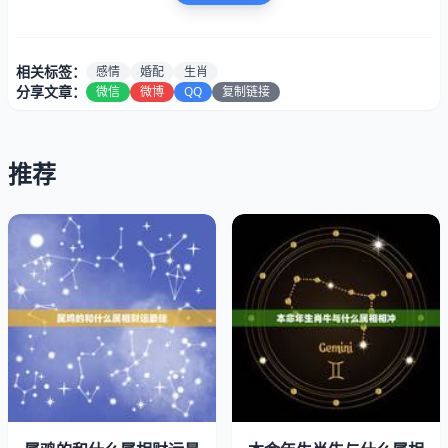
相关标签：
感情
婚配
生肖
分享文章：
微信
微博
QQ
复制链接
推荐
三合：三合是种「明合」，光明正大地合，天作之合，就是
三个生肖的吉配。
：是种「暗合」，暗中帮助你的贵人。宜配：虎、羊、狗大
吉，夫妻相敬，紫气东来，福乐安详，家道昌隆。