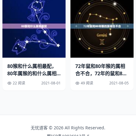
2、相合、三合代表和合、相处融洽、容易沟通、互相生
旺。
3、相刑代表性格不合、互有刑克。
古人云：
自古白马怕青牛
80猴和什么属相最配，
72年鼠和80年猴的属相
80年属猴的和什么属相
合不合，72年的鼠和80
羊鼠相交一但休
最配
年的猴在婚姻上好吗
22 阅读
2021-08-01
49 阅读
2021-08-05
蛇虎婚配如刀错
兔见龙王泪
金鸡玉犬难躲避
无忧道客 © 2026 All Rights Reserved.
猪与猿猴不到头