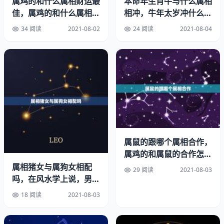
属鸡的和什么属相财运最
本命年生肖牛与什么属相
忌配：鼠、牛，中年运气尚可，难望幸福，凶兆，一生辛
佳，属鸡的和什么属相做
相冲，牛年太岁冲什么生
苦，子女别离。午马与未羊，因此最宜找个属羊的对象，此
生意最佩
肖
34 阅读
2021-08-02
24 阅读
2021-08-04
乃上上等婚配。
属马的农历十二月廿七早上一点和什么属相最配
其次是与寅虎戌狗三合，故也宜找个属虎属狗的，此乃上等
婚配。
午马与子鼠相冲，因此最忌找属鼠的，此乃下下等婚配。
午马与丑牛相害，因此也应避免找属牛的，此乃中下等婚
属鼠的跟哪个属相合作，
属鸡的和属鼠的合作怎么
配。
样
属相猪女与属狗女相配
29 阅读
2021-08-03
有时又讲午午自刑，故也应避免同属相的，此乃中下等婚配
吗，在风水学上说，男属
猪，女属狗适合婚配吗？
18 阅读
2021-08-03
生肖相冲合表示什么
婚配有
1、相冲代表意见不合、容易有冲突、彼此相克。