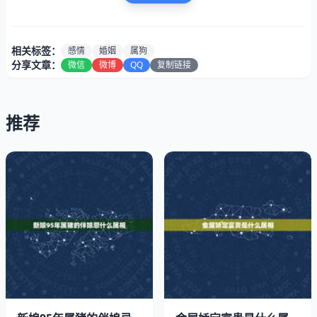
他们一旦确定了某人是自己的心仪之人，心意就不会转变，
对恋爱和婚姻十分忠诚专一，并且愿意为了自己的婚姻和家
庭而付出。
相关标签：
感情
婚姻
属狗
分享文章：
微信
微博
QQ
复制链接
推荐
2、属牛性格