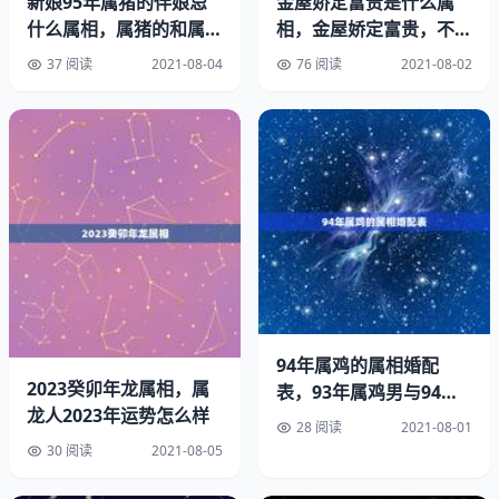
新娘95年属猪的伴娘忌
金屋娇定富贵是什么属
什么属相，属猪的和属猪
相，金屋娇定富贵，不是
牛和狗一样，在婚恋关系中，都是比较忠诚专一的个性，他
的人结婚忌讳什么属相的
蛇头哭衰衰。这句话是什
37 阅读
2021-08-04
76 阅读
2021-08-02
们也不会轻易的放弃一段感情，更加不会背叛自己的婚姻和
当伴
么
家庭。而牛这个属相，性格上更为细腻，内心是比较丰富而
的。同时，他们脾气固执且不愿改变，是一个小小的缺点。
3、婚姻搭配
从性格上就可以看出来，狗和牛这两个属相，首先都是愿意
为了家庭付出的，并且忠于婚姻、忠于感情、忠于另一半，
背叛劈腿之类的事情基本不会发生。但是，狗的直爽和牛
的，也容易让感情出现一些不顺利的时候。不过，一般只要
及时沟通，还是能解决问题的。
94年属鸡的属相婚配
2023癸卯年龙属相，属
表，93年属鸡男与94年
二、94年属狗和97年属牛八字合吗
龙人2023年运势怎么样
属狗女婚配吗
28 阅读
2021-08-01
30 阅读
2021-08-05
1、从八字匹配度来看，94年属狗和97年属牛的人，并不算
是十分搭配的婚恋组合。在生肖配对讲究中，有丑戌未三刑