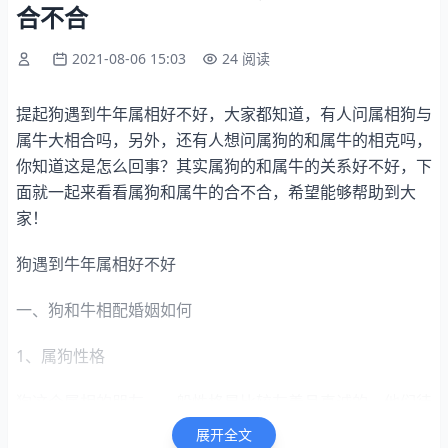
合不合
2021-08-06 15:03
24 阅读
提起狗遇到牛年属相好不好，大家都知道，有人问属相狗与
属牛大相合吗，另外，还有人想问属狗的和属牛的相克吗，
你知道这是怎么回事？其实属狗的和属牛的关系好不好，下
面就一起来看看属狗和属牛的合不合，希望能够帮助到大
家！
狗遇到牛年属相好不好
一、狗和牛相配婚姻如何
1、属狗性格
狗这个属相的朋友，一般性格是比较友善且真诚的，他们待
人处事随和温柔，不会轻易与人发生冲突。在婚恋关系中，
展开全文