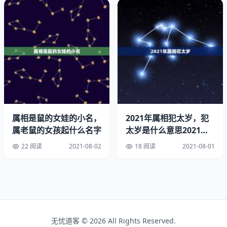
的说法，狗和牛是彼此相刑的关系，因此不算是十分大吉的
婚姻搭配。
2、对94年属狗的朋友们来说，虎、兔、马等属相是比较适
合的搭配，婚后生活会比较富足而顺利。而禁忌搭配的属
相，就有羊、龙、鸡和牛。而97年属牛的朋友，和鼠、
蛇、鸡是比较适合的搭配，和马、羊、狗是比较禁忌的组
合。
属相是鼠的女娃的小名，
2021年属相犯太岁，犯
属狗的和属牛的关系好不好
属老鼠的女孩起什么名字
太岁是什么意思2021怎
么破解
3、不过，生肖配对是风俗中比较讲究的东西，缺少严密谨
22 阅读
2021-08-02
18 阅读
2021-08-01
慎的逻辑依据。并且，生活中哪些相克不合属相组合起来的
婚姻，也往往过得和其他夫妻们一样平淡而幸福。由此，习
俗参考就好，不要过于看重哦。
狗遇到牛年属相好不好：属相狗与属牛大相合吗
无忧道客 © 2026 All Rights Reserved.