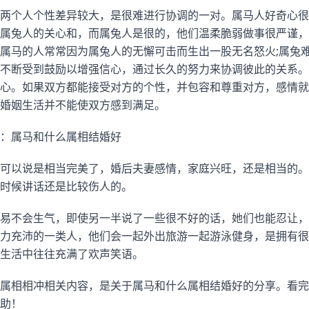
两个人个性差异较大，是很难进行协调的一对。属马人好奇心很
属兔人的关心和，而属兔人是很的，他们温柔脆弱做事很严谨，
属马的人常常因为属兔人的无懈可击而生出一股无名怒火;属兔
不断受到鼓励以增强信心，通过长久的努力来协调彼此的关系。
心。如果双方都能接受对方的个性，并包容和尊重对方，感情就
婚姻生活并不能使双方感到满足。
：属马和什么属相结婚好
可以说是相当完美了，婚后夫妻感情，家庭兴旺，还是相当的。
时候讲话还是比较伤人的。
易不会生气，即使另一半说了一些很不好的话，她们也能忍让，
力充沛的一类人，他们会一起外出旅游一起游泳健身，是拥有很
生活中往往充满了欢声笑语。
属相相冲相关内容，是关于属马和什么属相结婚好的分享。看完
助！