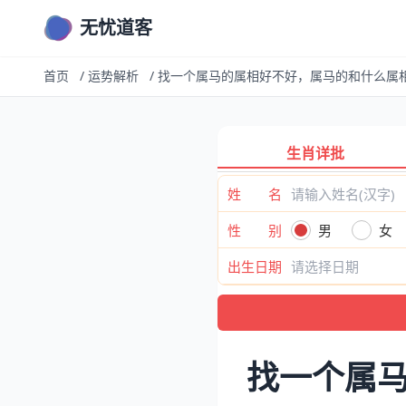
无忧道客
首页
/
运势解析
/
找一个属马的属相好不好，属马的和什么属
生肖详批
姓 名
性 别
男
女
出生日期
找一个属