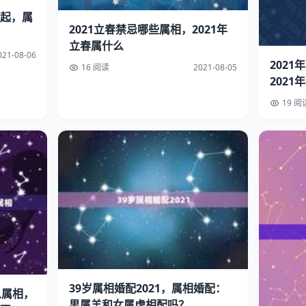
起，属
2021立春禁忌哪些属相，2021年
立春属什么
021-08-06
202
16 阅读
2021-08-05
202
19 阅
39岁属相婚配2021，属相婚配：
么属相，
男属羊和女属虎相配吗？