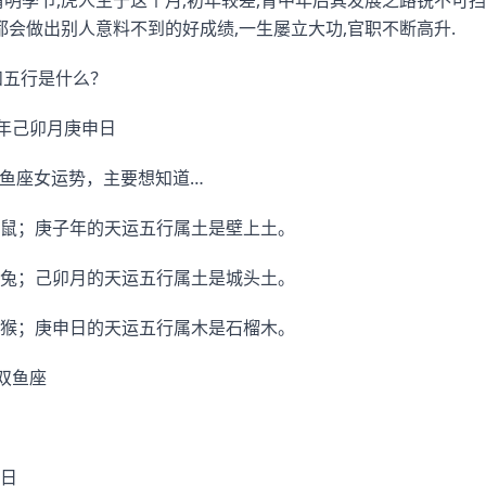
清明季节,虎人生于这个月,初年较差,青中年后其发展之路锐不可
都会做出别人意料不到的好成绩,一生屡立大功,官职不断高升.
相和五行是什么？
子年己卯月庚申日
相双鱼座女运势，主要想知道…
鼠；庚子年的天运五行属土是壁上土。
兔；己卯月的天运五行属土是城头土。
猴；庚申日的天运五行属木是石榴木。
双鱼座
日