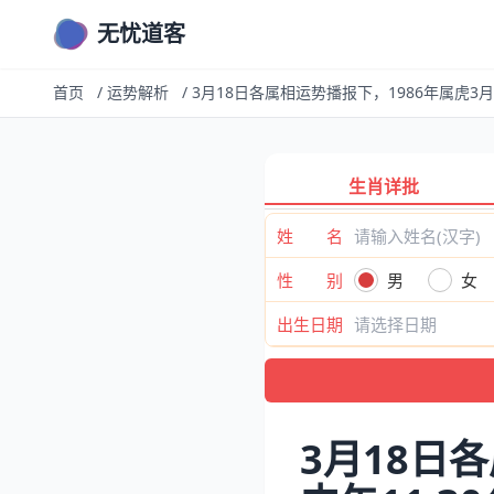
无忧道客
首页
/
运势解析
/
3月18日各属相运势播报下，1986年属虎3月1
生肖详批
姓 名
性 别
男
女
出生日期
3月18日