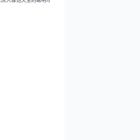
挡.虎人靠他天生的聪明才