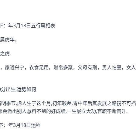
下：年3月18日五行属相表
属虎年。
之虎.
，家道兴宁，衣食足用，财帛多聚，父母有刑，男人怕妻，女人
30分出生,运势如何
清明季节,虎人生于这个月,初年较差,青中年后其发展之路锐不可
都会做出别人意料不到的好成绩,一生屡立大功,官职不断高升.
下：年3月18日运程