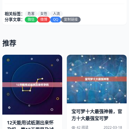
相关标签：
危害
女性
人流
分享文章：
微信
微博
QQ
复制链接
推荐
人流的危害之一：人流并发症怀孕的早期症状信号。
在无痛人流的过程中，有可能会发因或是中细菌进入，造成
宫内，在人流手术中，由于医验欠缺或是操作失误，有可能
造成大或是穿孔等，甚至可能会对生命安全造成威胁，如果
人流不干净，还有可能会导致等并发症。
人流的危害之二：感染
宝可梦十大最强神兽，官
在无痛人流中，如果器械消不严格或是人流手术室的标准不
方十大最强宝可梦
合格，可能造成女性在手术中感染，另外，在人流后如果不
12天能用试纸测出来怀
42 阅读
2022-03-18
注意卫生或是在人流后未满一个月有，也极有可能造成术后