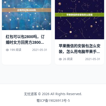
人流的危害之五：
如果多次做无痛人流，内膜会后一定的损伤，如果内膜太薄
了，在以后怀孕，极有可能发生习惯性或是，而且，人流作
为一种手术，也会导致3%的继发性等症。因为人流可能造
成感染或是引发各种各样的妇科炎症，会对正常的造成干
红包可以包2800吗，订
扰，导致女性不能正常，发生继发性。
婚时女方回男方2800红
苹果微信的安装包怎么安
包什么意思？
怀孕不到一个月怎么打掉最安全？
199 阅读
2021-05-31
装，怎么用电脑苹果手机
系统的微信安装包？
26 阅读
2021-05-31
人流的危害之六：意外怎么把自己弄。
除了以上很普通人流类似的危害之外，无痛人流还增加了一
个严重的并发症–意外。理想的无痛人流要求药物起效快、
代谢快、反应小等。目前各种剂虽然基本合要求，但还没有
一种能达到最理想的剂，种种原因仍可能导致呼吸抑制、循
无忧道客 © 2026 All Rights Reserved.
环抑制、药物过敏等反应。怀孕最早的信号。
蜀ICP备19026913号-5