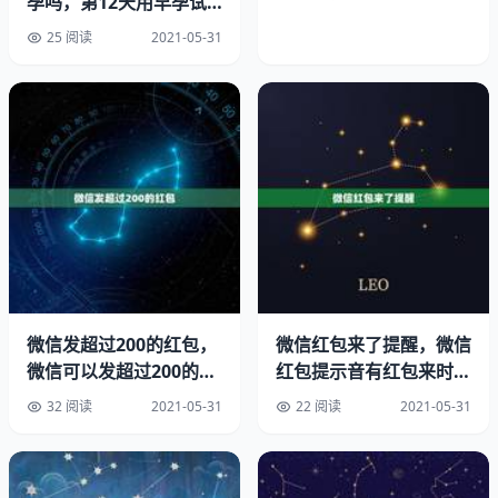
孕吗，第12天用早孕试
感染，引起炎、糜烂等妇科炎症。不用试纸 自查怀孕。
纸能否测出怀孕？
25 阅读
2021-05-31
人流的危害之三：人流后遗症
在无痛人流后，还有可能出现或粘连等后遗症，有的女性在
无痛人流后因担心再次怀孕，可能会造成对于的恐惧，造成
夫妻关系不，还有些女性在人流后会因、紧张等的影响，出
现面色苍白、大汗、头晕、胸闷、心跳减缓、血压下降等症
状。女人打胎一次身体变化。
人流的危害之四：
微信发超过200的红包，
微信红包来了提醒，微信
这是最常见的无痛人流可能带来的后果之一，在无痛人流手
微信可以发超过200的单
红包提示音有红包来时提
术后，排卵或是黄体功能可能会受到影响，因而会引起女
个红包吗？
示红包来了
性，另外，在人流后心情如果不愉快，也会对正常的月经造
32 阅读
2021-05-31
22 阅读
2021-05-31
成影响，会有紊乱，月经量少或是月经不尽等表现。假孕竟
然也是两道杠。