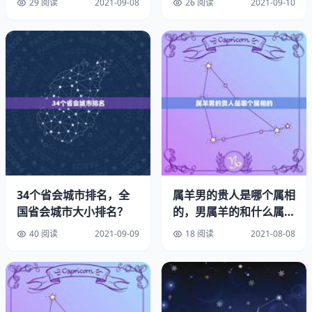
29 阅读
2021-09-08
26 阅读
2021-09-10
书房的采光好，也是可以给人带去好的学业发展的。一个人
想要自己的学业里没有什么大的问题，就需要自己平时多警
惕一下，自己可能遇到什么方面的问题，又该如何从多方面
多角度来沟通解决好一些事情，都是尤为必要的方面。家中
祸事不断像被诅。
阳台不宜面对道路直冲
如果楼宇正处于街角路口，道路直冲阳台的话，就像猛兽迎
面直冲而来，是风水中大凶的格局，主家中破财。直冲的路
面上快速行驶的车辆，会不断经由阳台冲击住户，打乱平和
34个省会城市排名，全
属羊男的贵人是哪个属相
的生命磁场，对家居氛围产生影响，非常不利于住户的健
国省会城市大小排名？
的，男属羊的和什么属相
康。
最配
40 阅读
2021-09-09
18 阅读
2021-08-08
最近运势差到最低点，怎么化解？
利用风水宝物