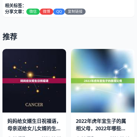
相关标签：
分享文章：
微信
微博
QQ
复制链接
推荐
多结交贵人
贵人一般气场和运势都比较好，多与贵人一起工作和生活。
你的气场和运势也会逐渐变好，他们身上有一股天生而来的
正气和运势，正所谓近朱者赤近墨者黑，这样可以帮助你转
运。
妈妈给女婿生日祝福语，
2022年虎年宜生子的属
保房的采光
母亲送给女儿女婿的生日
相父母，2022年哪些生
祝福
肖不适合生孩子